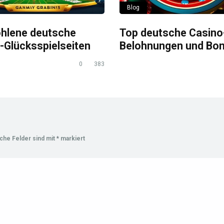
Blog
hlene deutsche
Top deutsche Casino
-Glücksspielseiten
Belohnungen und Bon
0
383
iche Felder sind mit
*
markiert