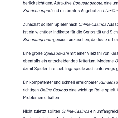
berücksichtigen. Attraktive
Bonusangebote
, eine u
Kundensupport
und ein breites Angebot an
Live-Ca
Zunächst sollten Spieler nach
Online-Casinos
Aussch
ist ein wichtiger Indikator für die Seriosität und Si
Bonusangebote
genauer anzusehen, da diese oft ein
Eine große
Spielauswahl
mit einer Vielzahl von Kla
ebenfalls ein entscheidendes Kriterium. Moderne
O
damit Spieler ihre Lieblingsspiele auch unterwegs 
Ein kompetenter und schnell erreichbarer
Kundensu
richtigen
Online-Casinos
eine wichtige Rolle spielt.
Problemen erhalten.
Nicht zuletzt sollten
Online-Casinos
ein umfangreic