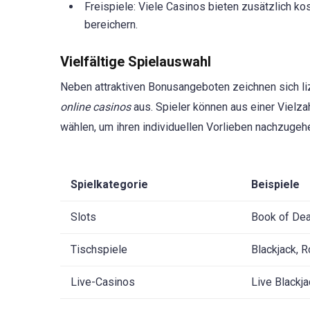
Freispiele: Viele Casinos bieten zusätzlich k
bereichern.
Vielfältige Spielauswahl
Neben attraktiven Bonusangeboten zeichnen sich li
online casinos
aus. Spieler können aus einer Vielza
wählen, um ihren individuellen Vorlieben nachzugeh
Spielkategorie
Beispiele
Slots
Book of Dea
Tischspiele
Blackjack, R
Live-Casinos
Live Blackja