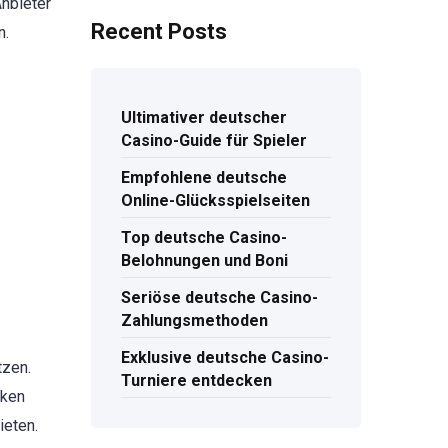
Anbieter
Recent Posts
n.
Ultimativer deutscher
Casino-Guide für Spieler
Empfohlene deutsche
Online-Glücksspielseiten
Top deutsche Casino-
Belohnungen und Boni
Seriöse deutsche Casino-
Zahlungsmethoden
Exklusive deutsche Casino-
tzen.
Turniere entdecken
iken
ieten.