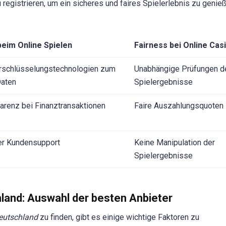
 registrieren, um ein sicheres und faires Spielerlebnis zu genie
beim Online Spielen
Fairness bei Online Cas
schlüsselungstechnologien zum
Unabhängige Prüfungen d
Daten
Spielergebnisse
arenz bei Finanztransaktionen
Faire Auszahlungsquoten
er Kundensupport
Keine Manipulation der
Spielergebnisse
hland: Auswahl der besten Anbieter
Deutschland
zu finden, gibt es einige wichtige Faktoren zu