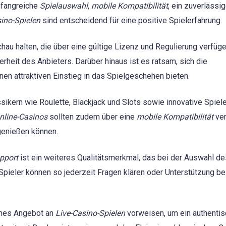
mfangreiche
Spielauswahl
,
mobile Kompatibilität
, ein zuverlässig
sino-Spielen
sind entscheidend für eine positive Spielerfahrung.
au halten, die über eine gültige Lizenz und Regulierung verfüge
cherheit des Anbieters. Darüber hinaus ist es ratsam, sich die
en attraktiven Einstieg in das Spielgeschehen bieten.
ssikern wie Roulette, Blackjack und Slots sowie innovative Spiele
nline-Casinos
sollten zudem über eine
mobile Kompatibilität
ver
genießen können.
pport
ist ein weiteres Qualitätsmerkmal, das bei der Auswahl de
 Spieler können so jederzeit Fragen klären oder Unterstützung be
hes Angebot an
Live-Casino-Spielen
vorweisen, um ein authenti