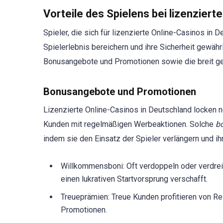
Vorteile des Spielens bei lizenziert
Spieler, die sich für lizenzierte Online-Casinos in 
Spielerlebnis bereichern und ihre Sicherheit gewährl
Bonusangebote und Promotionen sowie die breit gef
Bonusangebote und Promotionen
Lizenzierte Online-Casinos in Deutschland locken 
Kunden mit regelmäßigen Werbeaktionen. Solche
b
indem sie den Einsatz der Spieler verlängern und i
Willkommensboni: Oft verdoppeln oder verdrei
einen lukrativen Startvorsprung verschafft.
Treueprämien: Treue Kunden profitieren von 
Promotionen.