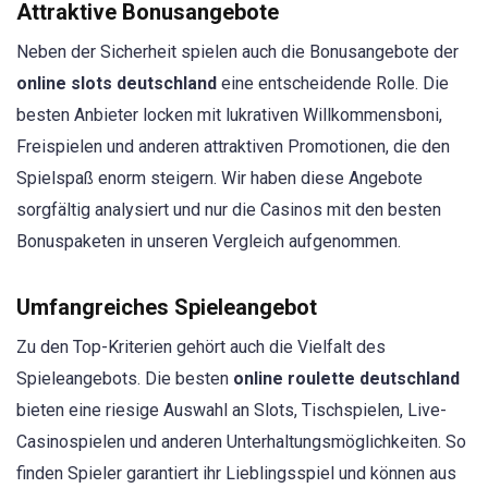
Attraktive Bonusangebote
Neben der Sicherheit spielen auch die Bonusangebote der
online slots deutschland
eine entscheidende Rolle. Die
besten Anbieter locken mit lukrativen Willkommensboni,
Freispielen und anderen attraktiven Promotionen, die den
Spielspaß enorm steigern. Wir haben diese Angebote
sorgfältig analysiert und nur die Casinos mit den besten
Bonuspaketen in unseren Vergleich aufgenommen.
Umfangreiches Spieleangebot
Zu den Top-Kriterien gehört auch die Vielfalt des
Spieleangebots. Die besten
online roulette deutschland
bieten eine riesige Auswahl an Slots, Tischspielen, Live-
Casinospielen und anderen Unterhaltungsmöglichkeiten. So
finden Spieler garantiert ihr Lieblingsspiel und können aus