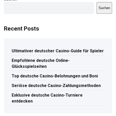
Suchen
Recent Posts
Ultimativer deutscher Casino-Guide für Spieler
Empfohlene deutsche Online-
Glücksspielseiten
Top deutsche Casino-Belohnungen und Boni
Seriöse deutsche Casino-Zahlungsmethoden
Exklusive deutsche Casino-Turniere
entdecken