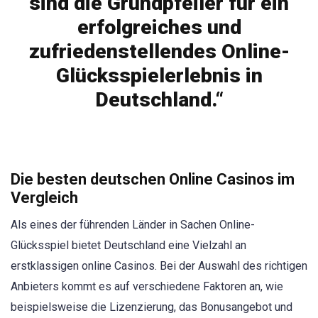
sind die Grundpfeiler für ein
erfolgreiches und
zufriedenstellendes Online-
Glücksspielerlebnis in
Deutschland.“
Die besten deutschen Online Casinos im
Vergleich
Als eines der führenden Länder in Sachen Online-
Glücksspiel bietet Deutschland eine Vielzahl an
erstklassigen online Casinos. Bei der Auswahl des richtigen
Anbieters kommt es auf verschiedene Faktoren an, wie
beispielsweise die Lizenzierung, das Bonusangebot und