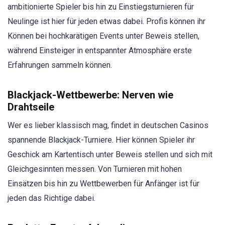
ambitionierte Spieler bis hin zu Einstiegsturnieren für
Neulinge ist hier für jeden etwas dabei. Profis können ihr
Können bei hochkarätigen Events unter Beweis stellen,
während Einsteiger in entspannter Atmosphäre erste
Erfahrungen sammeln können.
Blackjack-Wettbewerbe: Nerven wie
Drahtseile
Wer es lieber klassisch mag, findet in deutschen Casinos
spannende Blackjack-Turniere. Hier können Spieler ihr
Geschick am Kartentisch unter Beweis stellen und sich mit
Gleichgesinnten messen. Von Turnieren mit hohen
Einsätzen bis hin zu Wettbewerben für Anfänger ist für
jeden das Richtige dabei.