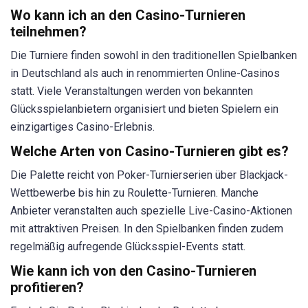
Wo kann ich an den Casino-Turnieren
teilnehmen?
Die Turniere finden sowohl in den traditionellen Spielbanken
in Deutschland als auch in renommierten Online-Casinos
statt. Viele Veranstaltungen werden von bekannten
Glücksspielanbietern organisiert und bieten Spielern ein
einzigartiges Casino-Erlebnis.
Welche Arten von Casino-Turnieren gibt es?
Die Palette reicht von Poker-Turnierserien über Blackjack-
Wettbewerbe bis hin zu Roulette-Turnieren. Manche
Anbieter veranstalten auch spezielle Live-Casino-Aktionen
mit attraktiven Preisen. In den Spielbanken finden zudem
regelmäßig aufregende Glücksspiel-Events statt.
Wie kann ich von den Casino-Turnieren
profitieren?