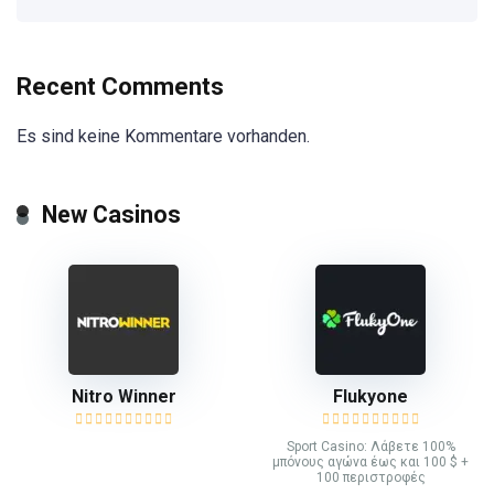
Recent Comments
Es sind keine Kommentare vorhanden.
New Casinos
Nitro Winner
Flukyone
Sport Casino: Λάβετε 100%
μπόνους αγώνα έως και 100 $ +
100 περιστροφές