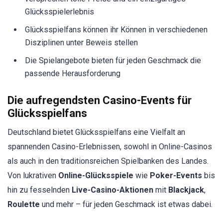
Glücksspielerlebnis
Glücksspielfans können ihr Können in verschiedenen
Disziplinen unter Beweis stellen
Die Spielangebote bieten für jeden Geschmack die
passende Herausforderung
Die aufregendsten Casino-Events für
Glücksspielfans
Deutschland bietet Glücksspielfans eine Vielfalt an
spannenden Casino-Erlebnissen, sowohl in Online-Casinos
als auch in den traditionsreichen Spielbanken des Landes.
Von lukrativen
Online-Glücksspiele
wie
Poker-Events
bis
hin zu fesselnden
Live-Casino-Aktionen
mit
Blackjack
,
Roulette
und mehr – für jeden Geschmack ist etwas dabei.