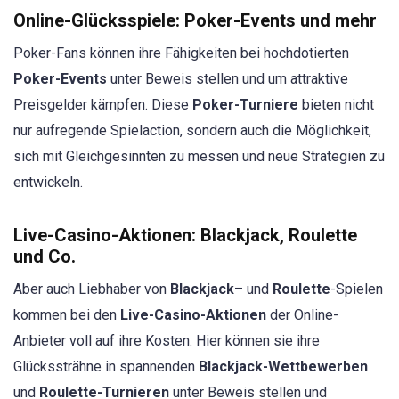
Online-Glücksspiele: Poker-Events und mehr
Poker-Fans können ihre Fähigkeiten bei hochdotierten
Poker-Events
unter Beweis stellen und um attraktive
Preisgelder kämpfen. Diese
Poker-Turniere
bieten nicht
nur aufregende Spielaction, sondern auch die Möglichkeit,
sich mit Gleichgesinnten zu messen und neue Strategien zu
entwickeln.
Live-Casino-Aktionen: Blackjack, Roulette
und Co.
Aber auch Liebhaber von
Blackjack
– und
Roulette
-Spielen
kommen bei den
Live-Casino-Aktionen
der Online-
Anbieter voll auf ihre Kosten. Hier können sie ihre
Glückssträhne in spannenden
Blackjack-Wettbewerben
und
Roulette-Turnieren
unter Beweis stellen und