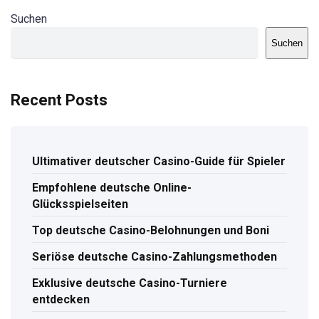
Suchen
Suchen
Recent Posts
Ultimativer deutscher Casino-Guide für Spieler
Empfohlene deutsche Online-
Glücksspielseiten
Top deutsche Casino-Belohnungen und Boni
Seriöse deutsche Casino-Zahlungsmethoden
Exklusive deutsche Casino-Turniere
entdecken