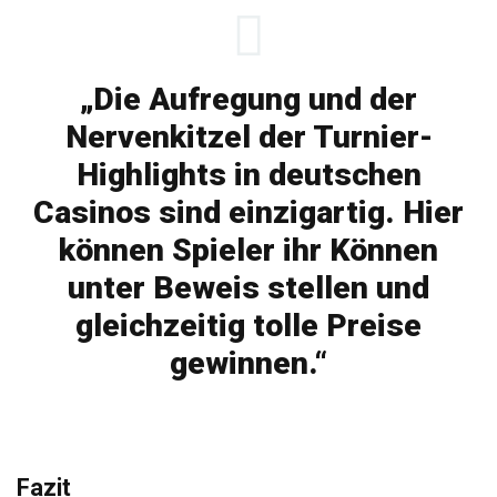
„Die Aufregung und der
Nervenkitzel der Turnier-
Highlights in deutschen
Casinos sind einzigartig. Hier
können Spieler ihr Können
unter Beweis stellen und
gleichzeitig tolle Preise
gewinnen.“
Fazit