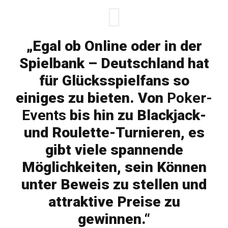
„Egal ob Online oder in der
Spielbank – Deutschland hat
für Glücksspielfans so
einiges zu bieten. Von
Poker-
Events
bis hin zu Blackjack-
und Roulette-Turnieren, es
gibt viele spannende
Möglichkeiten, sein Können
unter Beweis zu stellen und
attraktive Preise zu
gewinnen.“