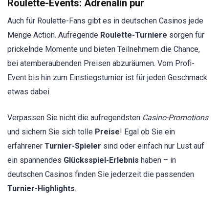
Roulette-Events: Adrenalin pur
Auch für Roulette-Fans gibt es in deutschen Casinos jede
Menge Action. Aufregende
Roulette-Turniere
sorgen für
prickelnde Momente und bieten Teilnehmern die Chance,
bei atemberaubenden Preisen abzuräumen. Vom Profi-
Event bis hin zum Einstiegsturnier ist für jeden Geschmack
etwas dabei.
Verpassen Sie nicht die aufregendsten
Casino-Promotions
und sichern Sie sich tolle
Preise
! Egal ob Sie ein
erfahrener
Turnier-Spieler
sind oder einfach nur Lust auf
ein spannendes
Glücksspiel-Erlebnis
haben – in
deutschen Casinos finden Sie jederzeit die passenden
Turnier-Highlights
.