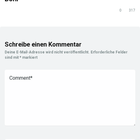
0
317
Schreibe einen Kommentar
Deine E-Mail-Adresse wird nicht veröffentlicht.
Erforderliche Felder
sind mit
*
markiert