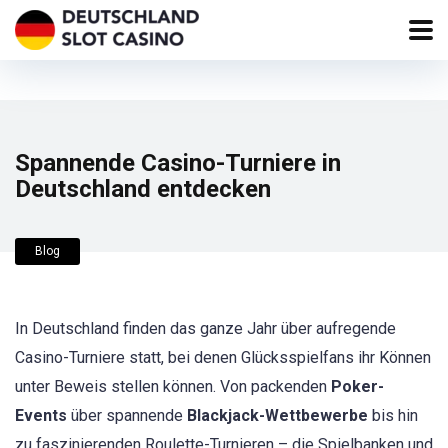
Spannende Casino-Turniere in
Deutschland entdecken
Blog
In Deutschland finden das ganze Jahr über aufregende
Casino-Turniere statt, bei denen Glücksspielfans ihr Können
unter Beweis stellen können. Von packenden
Poker-
Events
über spannende
Blackjack-Wettbewerbe
bis hin
zu faszinierenden Roulette-Turnieren – die Spielbanken und