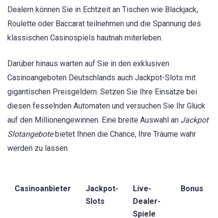
Dealern können Sie in Echtzeit an Tischen wie Blackjack,
Roulette oder Baccarat teilnehmen und die Spannung des
klassischen Casinospiels hautnah miterleben.
Darüber hinaus warten auf Sie in den exklusiven
Casinoangeboten Deutschlands auch Jackpot-Slots mit
gigantischen Preisgeldern. Setzen Sie Ihre Einsätze bei
diesen fesselnden Automaten und versuchen Sie Ihr Glück
auf den Millionengewinnen. Eine breite Auswahl an
Jackpot
Slotangebote
bietet Ihnen die Chance, Ihre Träume wahr
werden zu lassen.
Casinoanbieter
Jackpot-
Live-
Bonus
Slots
Dealer-
Spiele