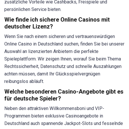
zusätzliche Vorteile wie Cashbacks, Freispiele und
persönlichen Service bieten.
Wie finde ich sichere Online Casinos mit
deutscher Lizenz?
Wenn Sie nach einem sicheren und vertrauenswürdigen
Online Casino in Deutschland suchen, finden Sie bei unserer
Auswahl an lizenzierten Anbietern die perfekte
Spieleplattform. Wir zeigen Ihnen, worauf Sie beim Thema
Rechtssicherheit, Datenschutz und schnelle Auszahlungen
achten müssen, damit Ihr Glücksspielvergnügen
reibungslos abläuft.
Welche besonderen Casino-Angebote gibt es
für deutsche Spieler?
Neben den attraktiven Willkommensboni und VIP-
Programmen bieten exklusive Casinoangebote in
Deutschland auch spannende Jackpot-Slots und fesselnde