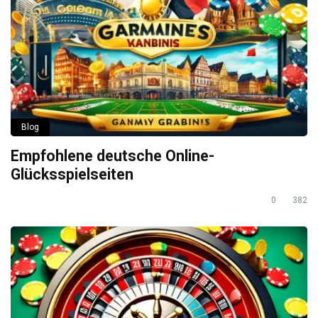
Blog
Empfohlene deutsche Online-
Glücksspielseiten
0
382