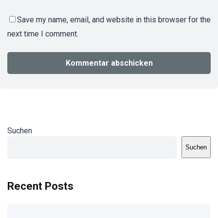
Save my name, email, and website in this browser for the
next time I comment.
Suchen
Suchen
Recent Posts