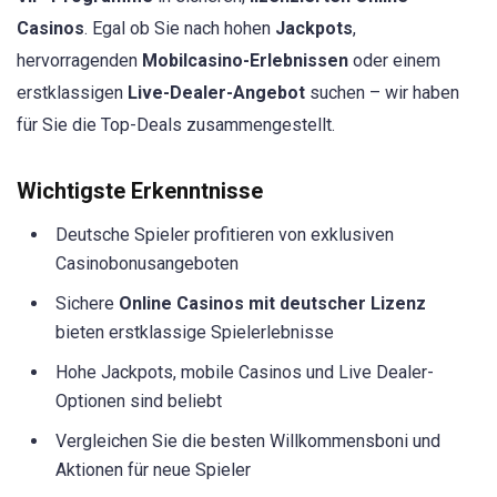
Casinos
. Egal ob Sie nach hohen
Jackpots
,
hervorragenden
Mobilcasino-Erlebnissen
oder einem
erstklassigen
Live-Dealer-Angebot
suchen – wir haben
für Sie die Top-Deals zusammengestellt.
Wichtigste Erkenntnisse
Deutsche Spieler profitieren von exklusiven
Casinobonusangeboten
Sichere
Online Casinos mit deutscher Lizenz
bieten erstklassige Spielerlebnisse
Hohe Jackpots, mobile Casinos und Live Dealer-
Optionen sind beliebt
Vergleichen Sie die besten Willkommensboni und
Aktionen für neue Spieler