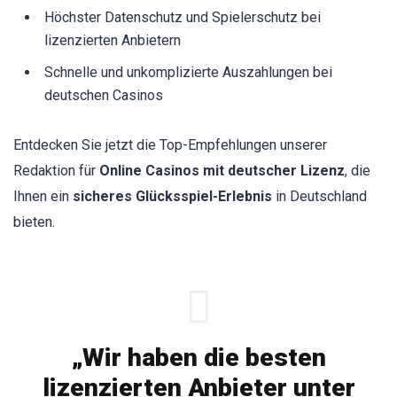
Höchster Datenschutz und Spielerschutz bei
lizenzierten Anbietern
Schnelle und unkomplizierte Auszahlungen bei
deutschen Casinos
Entdecken Sie jetzt die Top-Empfehlungen unserer
Redaktion für
Online Casinos mit deutscher Lizenz
, die
Ihnen ein
sicheres Glücksspiel-Erlebnis
in Deutschland
bieten.
„Wir haben die besten
lizenzierten Anbieter unter