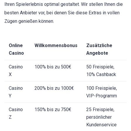
Ihren Spielerlebnis optimal gestaltet. Wir stellen Ihnen die
besten Anbieter vor, bei denen Sie diese Extras in vollen
Zügen genießen können.
Online
Willkommensbonus
Zusätzliche
Casino
Angebote
Casino
100% bis zu 500€
50 Freispiele,
X
10% Cashback
Casino
200% bis zu 1000€
100 Freispiele,
Y
VIP-Programm
Casino
150% bis zu 750€
25 Freispiele,
Z
persönlicher
Kundenservice