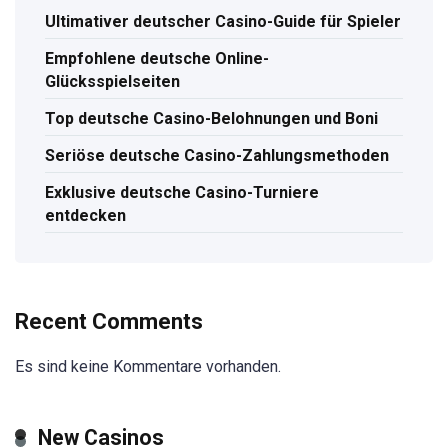
Ultimativer deutscher Casino-Guide für Spieler
Empfohlene deutsche Online-
Glücksspielseiten
Top deutsche Casino-Belohnungen und Boni
Seriöse deutsche Casino-Zahlungsmethoden
Exklusive deutsche Casino-Turniere
entdecken
Recent Comments
Es sind keine Kommentare vorhanden.
New Casinos