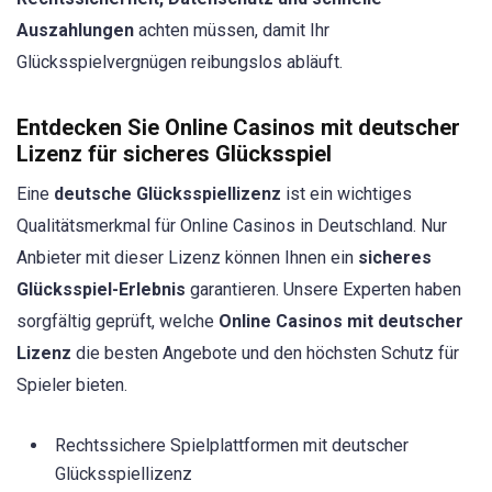
Auszahlungen
achten müssen, damit Ihr
Glücksspielvergnügen reibungslos abläuft.
Entdecken Sie Online Casinos mit deutscher
Lizenz für sicheres Glücksspiel
Eine
deutsche Glücksspiellizenz
ist ein wichtiges
Qualitätsmerkmal für Online Casinos in Deutschland. Nur
Anbieter mit dieser Lizenz können Ihnen ein
sicheres
Glücksspiel-Erlebnis
garantieren. Unsere Experten haben
sorgfältig geprüft, welche
Online Casinos mit deutscher
Lizenz
die besten Angebote und den höchsten Schutz für
Spieler bieten.
Rechtssichere Spielplattformen mit deutscher
Glücksspiellizenz