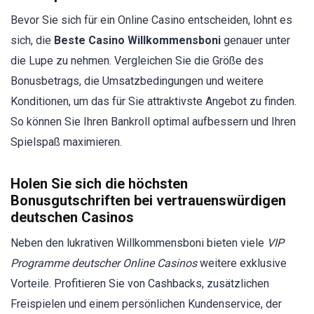
Bevor Sie sich für ein Online Casino entscheiden, lohnt es
sich, die
Beste Casino Willkommensboni
genauer unter
die Lupe zu nehmen. Vergleichen Sie die Größe des
Bonusbetrags, die Umsatzbedingungen und weitere
Konditionen, um das für Sie attraktivste Angebot zu finden.
So können Sie Ihren Bankroll optimal aufbessern und Ihren
Spielspaß maximieren.
Holen Sie sich die höchsten
Bonusgutschriften bei vertrauenswürdigen
deutschen Casinos
Neben den lukrativen Willkommensboni bieten viele
VIP
Programme deutscher Online Casinos
weitere exklusive
Vorteile. Profitieren Sie von Cashbacks, zusätzlichen
Freispielen und einem persönlichen Kundenservice, der