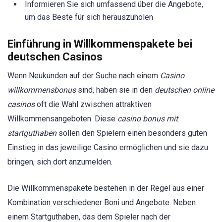
Informieren Sie sich umfassend über die Angebote,
um das Beste für sich herauszuholen
Einführung in Willkommenspakete bei
deutschen Casinos
Wenn Neukunden auf der Suche nach einem
Casino
willkommensbonus
sind, haben sie in den
deutschen online
casinos
oft die Wahl zwischen attraktiven
Willkommensangeboten. Diese
casino bonus mit
startguthaben
sollen den Spielern einen besonders guten
Einstieg in das jeweilige Casino ermöglichen und sie dazu
bringen, sich dort anzumelden.
Die Willkommenspakete bestehen in der Regel aus einer
Kombination verschiedener Boni und Angebote. Neben
einem Startguthaben, das dem Spieler nach der