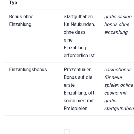
Typ
Bonus ohne
Startguthaben
gratis casino
Einzahlung
für Neukunden,
bonus ohne
ohne dass
einzahlung
eine
Einzahlung
erforderlich ist
Einzahlungsbonus
Prozentualer
casinobonus
Bonus auf die
für neue
erste
spieler
,
online
Einzahlung, oft
casino mit
kombiniert mit
gratis
Freispielen
startguthaben