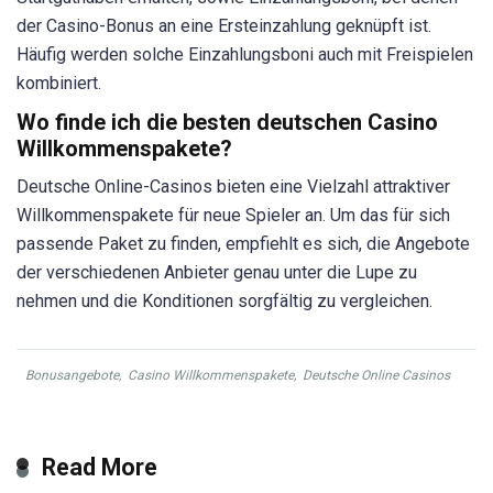
der Casino-Bonus an eine Ersteinzahlung geknüpft ist.
Häufig werden solche Einzahlungsboni auch mit Freispielen
kombiniert.
Wo finde ich die besten deutschen Casino
Willkommenspakete?
Deutsche Online-Casinos bieten eine Vielzahl attraktiver
Willkommenspakete für neue Spieler an. Um das für sich
passende Paket zu finden, empfiehlt es sich, die Angebote
der verschiedenen Anbieter genau unter die Lupe zu
nehmen und die Konditionen sorgfältig zu vergleichen.
Bonusangebote
,
Casino Willkommenspakete
,
Deutsche Online Casinos
Read More