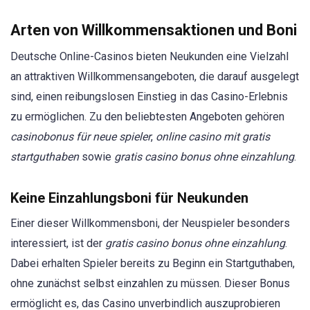
Arten von Willkommensaktionen und Boni
Deutsche Online-Casinos bieten Neukunden eine Vielzahl
an attraktiven Willkommensangeboten, die darauf ausgelegt
sind, einen reibungslosen Einstieg in das Casino-Erlebnis
zu ermöglichen. Zu den beliebtesten Angeboten gehören
casinobonus für neue spieler
,
online casino mit gratis
startguthaben
sowie
gratis casino bonus ohne einzahlung
.
Keine Einzahlungsboni für Neukunden
Einer dieser Willkommensboni, der Neuspieler besonders
interessiert, ist der
gratis casino bonus ohne einzahlung
.
Dabei erhalten Spieler bereits zu Beginn ein Startguthaben,
ohne zunächst selbst einzahlen zu müssen. Dieser Bonus
ermöglicht es, das Casino unverbindlich auszuprobieren