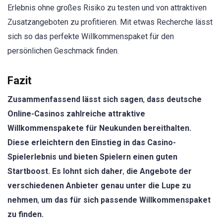
Erlebnis ohne großes Risiko zu testen und von attraktiven
Zusatzangeboten zu profitieren. Mit etwas Recherche lässt
sich so das perfekte Willkommenspaket für den
persönlichen Geschmack finden.
Fazit
Zusammenfassend lässt sich sagen
,
dass deutsche
Online-Casinos zahlreiche attraktive
Willkommenspakete für Neukunden bereithalten.
Diese erleichtern den Einstieg in das Casino-
Spielerlebnis und bieten Spielern einen guten
Startboost. Es lohnt sich daher
,
die Angebote der
verschiedenen Anbieter genau unter die Lupe zu
nehmen
,
um das für sich passende Willkommenspaket
zu finden.