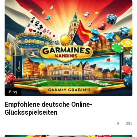
Blog
Empfohlene deutsche Online-
Glücksspielseiten
0
380