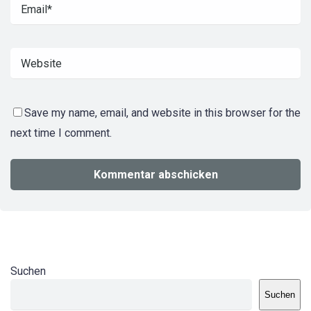
Save my name, email, and website in this browser for the
next time I comment.
Suchen
Suchen