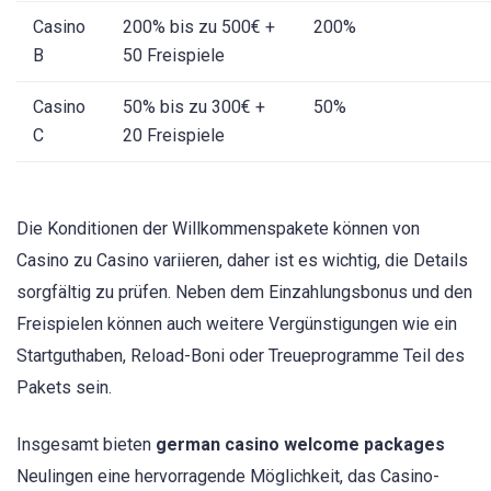
Casino
200% bis zu 500€ +
200%
B
50 Freispiele
Casino
50% bis zu 300€ +
50%
C
20 Freispiele
Die Konditionen der Willkommenspakete können von
Casino zu Casino variieren, daher ist es wichtig, die Details
sorgfältig zu prüfen. Neben dem Einzahlungsbonus und den
Freispielen können auch weitere Vergünstigungen wie ein
Startguthaben, Reload-Boni oder Treueprogramme Teil des
Pakets sein.
Insgesamt bieten
german casino welcome packages
Neulingen eine hervorragende Möglichkeit, das Casino-