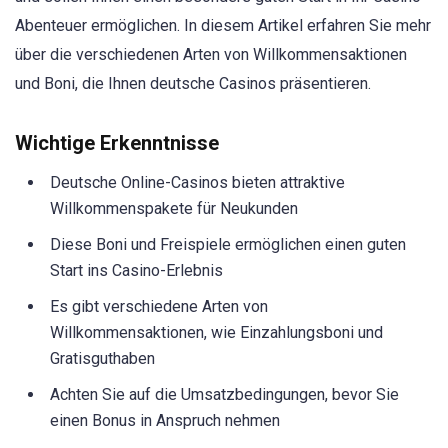
Abenteuer ermöglichen. In diesem Artikel erfahren Sie mehr
über die verschiedenen Arten von Willkommensaktionen
und Boni, die Ihnen deutsche Casinos präsentieren.
Wichtige Erkenntnisse
Deutsche Online-Casinos bieten attraktive
Willkommenspakete für Neukunden
Diese Boni und Freispiele ermöglichen einen guten
Start ins Casino-Erlebnis
Es gibt verschiedene Arten von
Willkommensaktionen, wie Einzahlungsboni und
Gratisguthaben
Achten Sie auf die Umsatzbedingungen, bevor Sie
einen Bonus in Anspruch nehmen