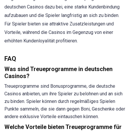
deutschen Casinos dazu bei, eine starke Kundenbindung
aufzubauen und die Spieler langfristig an sich zu binden.
Für Spieler bieten sie attraktive Zusatzleistungen und
Vorteile, während die Casinos im Gegenzug von einer
erhöhten Kundenloyalität profitieren.
FAQ
Was sind Treueprogramme in deutschen
Casinos?
Treueprogramme sind Bonusprogramme, die deutsche
Casinos anbieten, um ihre Spieler zu belohnen und an sich
zu binden. Spieler können durch regelmäßiges Spielen
Punkte sammeln, die sie dann gegen Boni, Geschenke oder
andere exklusive Vorteile eintauschen können.
Welche Vorteile bieten Treueprogramme für