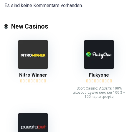
Es sind keine Kommentare vorhanden.
New Casinos
Nitro Winner
Flukyone
Sport Casino: Λάβετε 100%
μπόνους αγώνα έως και 100 $ +
100 περιστροφές