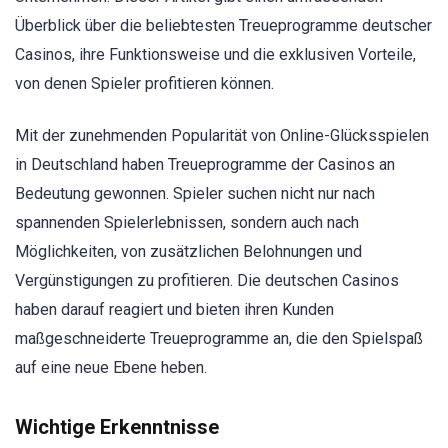
Überblick über die beliebtesten Treueprogramme deutscher
Casinos, ihre Funktionsweise und die exklusiven Vorteile,
von denen Spieler profitieren können.
Mit der zunehmenden Popularität von Online-Glücksspielen
in Deutschland haben Treueprogramme der Casinos an
Bedeutung gewonnen. Spieler suchen nicht nur nach
spannenden Spielerlebnissen, sondern auch nach
Möglichkeiten, von zusätzlichen Belohnungen und
Vergünstigungen zu profitieren. Die deutschen Casinos
haben darauf reagiert und bieten ihren Kunden
maßgeschneiderte Treueprogramme an, die den Spielspaß
auf eine neue Ebene heben.
Wichtige Erkenntnisse