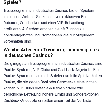
Spieler?
Treueprogramme in deutschen Casinos bieten Spielern
zahlreiche Vorteile: Sie können von exklusiven Boni,
Rabatten, Geschenken und einer VIP-Behandlung
profitieren. Außerdem erhalten sie oft Zugang zu
sonderangeboten und Promotionen, die nur Mitgliedern
vorbehalten sind.
Welche Arten von Treueprogrammen gibt es
in deutschen Casinos?
Die gängigsten Treueprogramme in deutschen Casinos sind
Punkte-Systeme, VIP-Clubs und Cashback-Angebote. Bei
Punkte-Systemen sammeln Spieler durch ihr Spielverhalten
Punkte, die sie gegen Boni oder Geschenke eintauschen
können. VIP-Clubs bieten exklusive Vorteile wie
persönliche Betreuung, höhere Limits und Sonderaktionen.
Cashback-Angebote erstatten einen Teil der Verluste