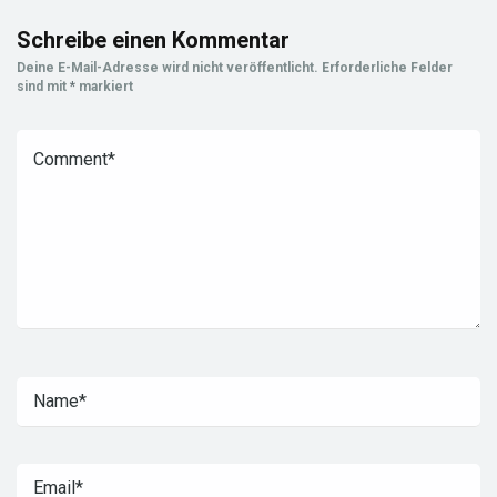
Schreibe einen Kommentar
Deine E-Mail-Adresse wird nicht veröffentlicht.
Erforderliche Felder
sind mit
*
markiert