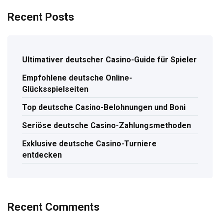
Recent Posts
Ultimativer deutscher Casino-Guide für Spieler
Empfohlene deutsche Online-
Glücksspielseiten
Top deutsche Casino-Belohnungen und Boni
Seriöse deutsche Casino-Zahlungsmethoden
Exklusive deutsche Casino-Turniere
entdecken
Recent Comments