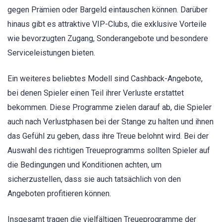
gegen Prämien oder Bargeld eintauschen können. Darüber
hinaus gibt es attraktive VIP-Clubs, die exklusive Vorteile
wie bevorzugten Zugang, Sonderangebote und besondere
Serviceleistungen bieten.
Ein weiteres beliebtes Modell sind Cashback-Angebote,
bei denen Spieler einen Teil ihrer Verluste erstattet
bekommen. Diese Programme zielen darauf ab, die Spieler
auch nach Verlustphasen bei der Stange zu halten und ihnen
das Gefühl zu geben, dass ihre Treue belohnt wird. Bei der
Auswahl des richtigen Treueprogramms sollten Spieler auf
die Bedingungen und Konditionen achten, um
sicherzustellen, dass sie auch tatsächlich von den
Angeboten profitieren können.
Insgesamt tragen die vielfältigen Treueprogramme der