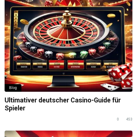
Blog
Ultimativer deutscher Casino-Guide für
Spieler
0
453