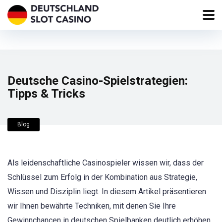
Deutsche Casino-Spielstrategien:
Tipps & Tricks
Blog
Als leidenschaftliche Casinospieler wissen wir, dass der
Schlüssel zum Erfolg in der Kombination aus Strategie,
Wissen und Disziplin liegt. In diesem Artikel präsentieren
wir Ihnen bewährte Techniken, mit denen Sie Ihre
Gewinnchancen in deutschen Spielbanken deutlich erhöhen