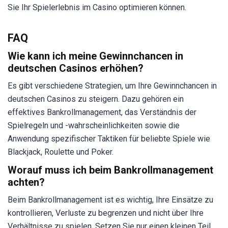
Sie Ihr Spielerlebnis im Casino optimieren können.
FAQ
Wie kann ich meine Gewinnchancen in
deutschen Casinos erhöhen?
Es gibt verschiedene Strategien, um Ihre Gewinnchancen in
deutschen Casinos zu steigern. Dazu gehören ein
effektives Bankrollmanagement, das Verständnis der
Spielregeln und -wahrscheinlichkeiten sowie die
Anwendung spezifischer Taktiken für beliebte Spiele wie
Blackjack, Roulette und Poker.
Worauf muss ich beim Bankrollmanagement
achten?
Beim Bankrollmanagement ist es wichtig, Ihre Einsätze zu
kontrollieren, Verluste zu begrenzen und nicht über Ihre
Verhältnisse zu spielen. Setzen Sie nur einen kleinen Teil