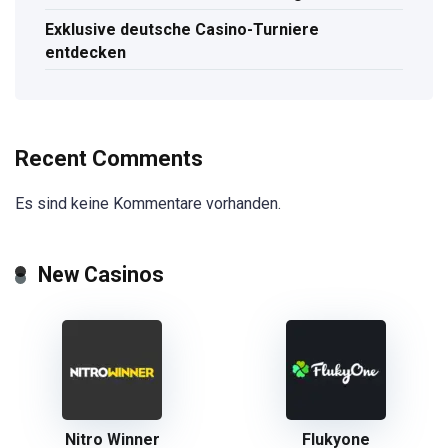
Exklusive deutsche Casino-Turniere
entdecken
Recent Comments
Es sind keine Kommentare vorhanden.
New Casinos
Nitro Winner
Flukyone