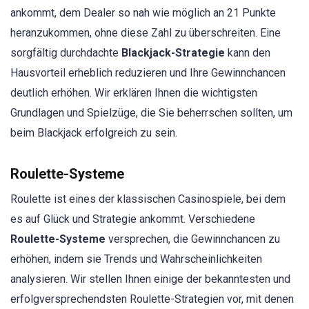
ankommt, dem Dealer so nah wie möglich an 21 Punkte
heranzukommen, ohne diese Zahl zu überschreiten. Eine
sorgfältig durchdachte
Blackjack-Strategie
kann den
Hausvorteil erheblich reduzieren und Ihre Gewinnchancen
deutlich erhöhen. Wir erklären Ihnen die wichtigsten
Grundlagen und Spielzüge, die Sie beherrschen sollten, um
beim Blackjack erfolgreich zu sein.
Roulette-Systeme
Roulette ist eines der klassischen Casinospiele, bei dem
es auf Glück und Strategie ankommt. Verschiedene
Roulette-Systeme
versprechen, die Gewinnchancen zu
erhöhen, indem sie Trends und Wahrscheinlichkeiten
analysieren. Wir stellen Ihnen einige der bekanntesten und
erfolgversprechendsten Roulette-Strategien vor, mit denen