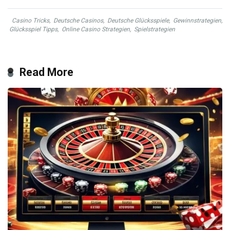
Casino Tricks
,
Deutsche Casinos
,
Deutsche Glücksspiele
,
Gewinnstrategien
,
Glücksspiel Tipps
,
Online Casino Strategien
,
Spielstrategien
Read More