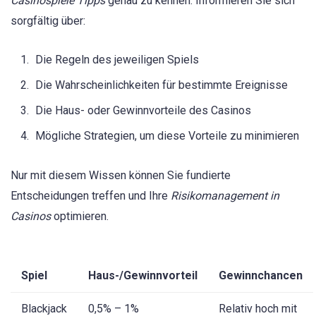
Casinospiele Tipps
genau zu kennen. Informieren Sie sich
sorgfältig über:
Die Regeln des jeweiligen Spiels
Die Wahrscheinlichkeiten für bestimmte Ereignisse
Die Haus- oder Gewinnvorteile des Casinos
Mögliche Strategien, um diese Vorteile zu minimieren
Nur mit diesem Wissen können Sie fundierte
Entscheidungen treffen und Ihre
Risikomanagement in
Casinos
optimieren.
Spiel
Haus-/Gewinnvorteil
Gewinnchancen
Blackjack
0,5% – 1%
Relativ hoch mit