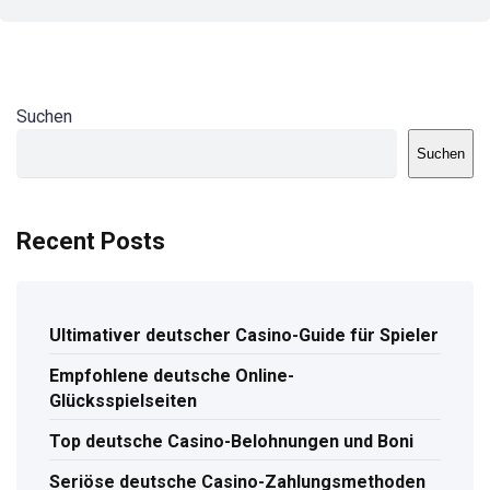
Suchen
Suchen
Recent Posts
Ultimativer deutscher Casino-Guide für Spieler
Empfohlene deutsche Online-
Glücksspielseiten
Top deutsche Casino-Belohnungen und Boni
Seriöse deutsche Casino-Zahlungsmethoden