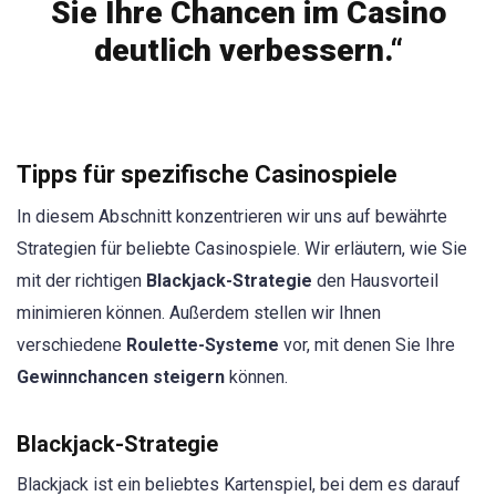
Sie Ihre Chancen im Casino
deutlich verbessern.“
Tipps für spezifische Casinospiele
In diesem Abschnitt konzentrieren wir uns auf bewährte
Strategien für beliebte Casinospiele. Wir erläutern, wie Sie
mit der richtigen
Blackjack-Strategie
den Hausvorteil
minimieren können. Außerdem stellen wir Ihnen
verschiedene
Roulette-Systeme
vor, mit denen Sie Ihre
Gewinnchancen steigern
können.
Blackjack-Strategie
Blackjack ist ein beliebtes Kartenspiel, bei dem es darauf