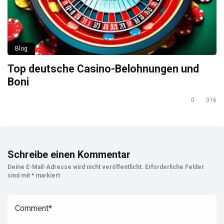
Blog
Top deutsche Casino-Belohnungen und
Boni
0
316
Schreibe einen Kommentar
Deine E-Mail-Adresse wird nicht veröffentlicht.
Erforderliche Felder
sind mit
*
markiert