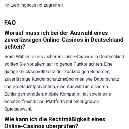
ihr Lieblingscasino zugreifen.
FAQ
Worauf muss ich bei der Auswahl eines
zuverlässigen Online-Casinos in Deutschland
achten?
Beim Wählen eines sicheren Online-Casinos in Deutschland
sollten Sie vor allem auf folgende Punkte achten: Eine
gültige Glücksspiellizenz der zuständigen Behörden,
zuverlässige Kundenschutzmaßnahmen wie Datenschutz
und Spielsuchtprävention, eine Auswahl an sicheren
Zahlungsmethoden, mobile Kompatibilität sowie eine
benutzerfreundliche Plattform mit einer großen
Spielauswahl.
Wie kann ich die Rechtmäßigkeit eines
Online-Casinos überprüfen?