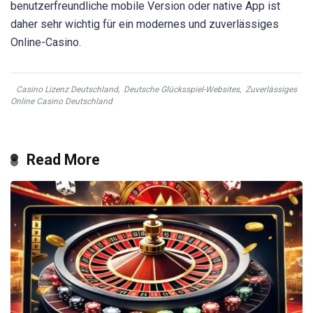
benutzerfreundliche mobile Version oder native App ist
daher sehr wichtig für ein modernes und zuverlässiges
Online-Casino.
Casino Lizenz Deutschland
,
Deutsche Glücksspiel-Websites
,
Zuverlässiges
Online Casino Deutschland
Read More