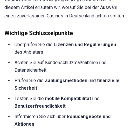
diesem Artikel erläutern wir, worauf Sie bei der Auswahl
eines zuverlässigen Casinos in Deutschland achten sollten.
Wichtige Schlüsselpunkte
Überprüfen Sie die
Lizenzen und Regulierungen
des Anbieters
Achten Sie auf Kundenschutzmaßnahmen und
Datensicherheit
Prüfen Sie die
Zahlungsmethoden
und
finanzielle
Sicherheit
Testen Sie die
mobile Kompatibilität
und
Benutzerfreundlichkeit
Informieren Sie sich über
Bonusangebote und
Aktionen