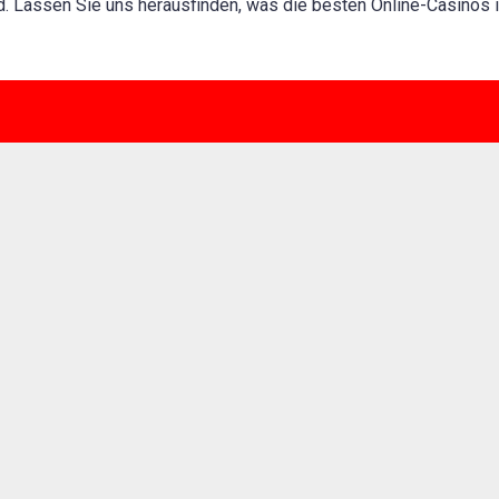
d. Lassen Sie uns herausfinden, was die besten Online-Casinos 