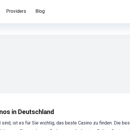
Providers
Blog
inos in Deutschland
sind, ist es für Sie wichtig, das beste Casino zu finden. Die be