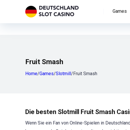
Games
Fruit Smash
Home
/
Games
/
Slotmill
/
Fruit Smash
Die besten Slotmill Fruit Smash Cas
Wenn Sie ein Fan von Online-Spielen in Deutschland 