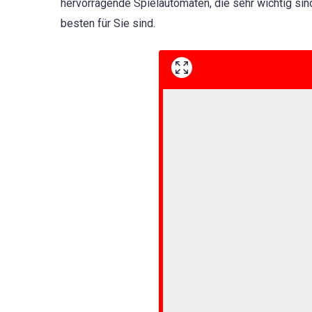
hervorragende Spielautomaten, die sehr wichtig sin
besten für Sie sind.