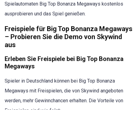
Spielautomaten Big Top Bonanza Megaways kostenlos
ausprobieren und das Spiel genießen.
Freispiele für Big Top Bonanza Megaways
– Probieren Sie die Demo von Skywind
aus
Erleben Sie Freispiele bei Big Top Bonanza
Megaways
Spieler in Deutschland können bei Big Top Bonanza
Megaways mit Freispielen, die von Skywind angeboten
werden, mehr Gewinnchancen erhalten. Die Vorteile von
Freispielen sind wie folgt:
Mehr Spielzeit:
Mit Freispielen können Sie länger
spielen und Ihre Gewinnchancen erhöhen.