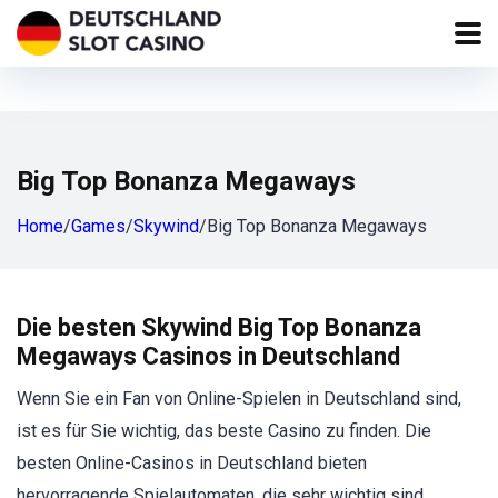
Big Top Bonanza Megaways
Home
/
Games
/
Skywind
/
Big Top Bonanza Megaways
Die besten Skywind Big Top Bonanza
Megaways Casinos in Deutschland
Wenn Sie ein Fan von Online-Spielen in Deutschland sind,
ist es für Sie wichtig, das beste Casino zu finden. Die
besten Online-Casinos in Deutschland bieten
hervorragende Spielautomaten, die sehr wichtig sind.