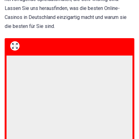
Lassen Sie uns herausfinden, was die besten Online-
Casinos in Deutschland einzigartig macht und warum sie
die besten für Sie sind.