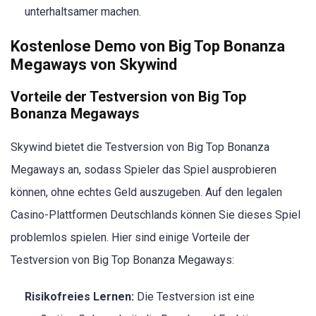
unterhaltsamer machen.
Kostenlose Demo von Big Top Bonanza
Megaways von Skywind
Vorteile der Testversion von Big Top
Bonanza Megaways
Skywind bietet die Testversion von Big Top Bonanza
Megaways an, sodass Spieler das Spiel ausprobieren
können, ohne echtes Geld auszugeben. Auf den legalen
Casino-Plattformen Deutschlands können Sie dieses Spiel
problemlos spielen. Hier sind einige Vorteile der
Testversion von Big Top Bonanza Megaways:
Risikofreies Lernen:
Die Testversion ist eine