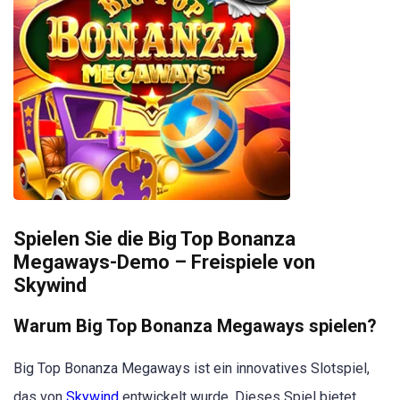
Spielen Sie die Big Top Bonanza
Megaways-Demo – Freispiele von
Skywind
Warum Big Top Bonanza Megaways spielen?
Big Top Bonanza Megaways ist ein innovatives Slotspiel,
das von
Skywind
entwickelt wurde. Dieses Spiel bietet