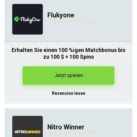
Flukyone
Erhalten Sie einen 100 %igen Matchbonus bis
zu 100 $ + 100 Spins
Jetzt spielen
Rezension lesen
Nitro Winner