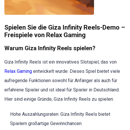
Spielen Sie die Giza Infinity Reels-Demo –
Freispiele von Relax Gaming
Warum Giza Infinity Reels spielen?
Giza Infinity Reels ist ein innovatives Slotspiel, das von
Relax Gaming
entwickelt wurde. Dieses Spiel bietet viele
aufregende Funktionen sowohl für Anfänger als auch für
erfahrene Spieler und ist ideal für Spieler in Deutschland.
Hier sind einige Gründe, Giza Infinity Reels zu spielen:
Hohe Auszahlungsraten: Giza Infinity Reels bietet
Spielern großartige Gewinnchancen.