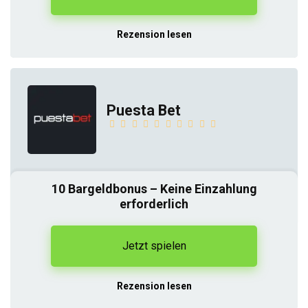
Rezension lesen
Puesta Bet
10 Bargeldbonus – Keine Einzahlung
erforderlich
Jetzt spielen
Rezension lesen