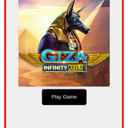
Play Game