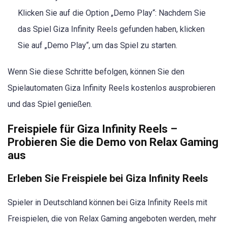
Klicken Sie auf die Option „Demo Play“: Nachdem Sie
das Spiel Giza Infinity Reels gefunden haben, klicken
Sie auf „Demo Play“, um das Spiel zu starten.
Wenn Sie diese Schritte befolgen, können Sie den
Spielautomaten Giza Infinity Reels kostenlos ausprobieren
und das Spiel genießen.
Freispiele für Giza Infinity Reels –
Probieren Sie die Demo von Relax Gaming
aus
Erleben Sie Freispiele bei Giza Infinity Reels
Spieler in Deutschland können bei Giza Infinity Reels mit
Freispielen, die von Relax Gaming angeboten werden, mehr