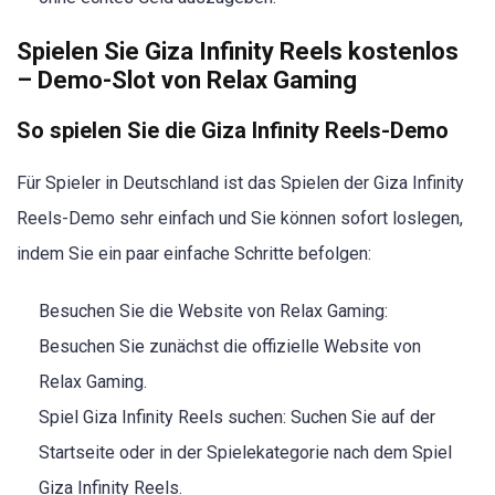
Spielen Sie Giza Infinity Reels kostenlos
– Demo-Slot von Relax Gaming
So spielen Sie die Giza Infinity Reels-Demo
Für Spieler in Deutschland ist das Spielen der Giza Infinity
Reels-Demo sehr einfach und Sie können sofort loslegen,
indem Sie ein paar einfache Schritte befolgen:
Besuchen Sie die Website von Relax Gaming:
Besuchen Sie zunächst die offizielle Website von
Relax Gaming.
Spiel Giza Infinity Reels suchen: Suchen Sie auf der
Startseite oder in der Spielekategorie nach dem Spiel
Giza Infinity Reels.