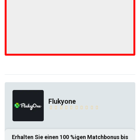
Flukyone
Erhalten Sie einen 100 %igen Matchbonus bis