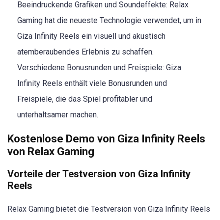
Beeindruckende Grafiken und Soundeffekte: Relax
Gaming hat die neueste Technologie verwendet, um in
Giza Infinity Reels ein visuell und akustisch
atemberaubendes Erlebnis zu schaffen.
Verschiedene Bonusrunden und Freispiele: Giza
Infinity Reels enthält viele Bonusrunden und
Freispiele, die das Spiel profitabler und
unterhaltsamer machen.
Kostenlose Demo von Giza Infinity Reels
von Relax Gaming
Vorteile der Testversion von Giza Infinity
Reels
Relax Gaming bietet die Testversion von Giza Infinity Reels