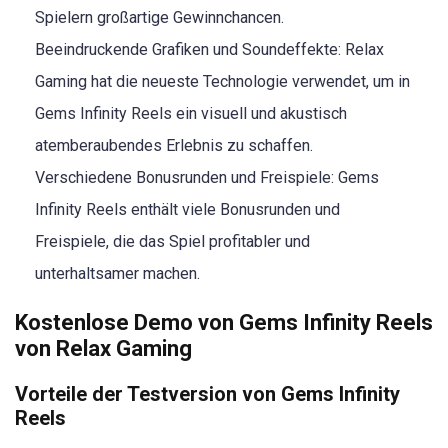
Spielern großartige Gewinnchancen.
Beeindruckende Grafiken und Soundeffekte: Relax
Gaming hat die neueste Technologie verwendet, um in
Gems Infinity Reels ein visuell und akustisch
atemberaubendes Erlebnis zu schaffen.
Verschiedene Bonusrunden und Freispiele: Gems
Infinity Reels enthält viele Bonusrunden und
Freispiele, die das Spiel profitabler und
unterhaltsamer machen.
Kostenlose Demo von Gems Infinity Reels
von Relax Gaming
Vorteile der Testversion von Gems Infinity
Reels