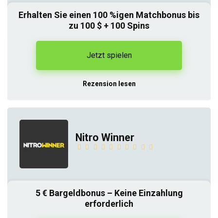
Erhalten Sie einen 100 %igen Matchbonus bis
zu 100 $ + 100 Spins
Jetzt spielen
Rezension lesen
Nitro Winner
5 € Bargeldbonus – Keine Einzahlung
erforderlich