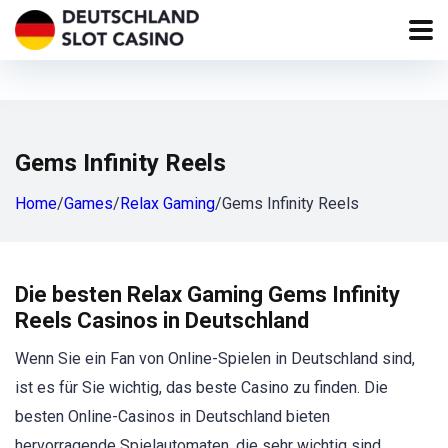
Gems Infinity Reels
Home
/
Games
/
Relax Gaming
/
Gems Infinity Reels
Die besten Relax Gaming Gems Infinity
Reels Casinos in Deutschland
Wenn Sie ein Fan von Online-Spielen in Deutschland sind,
ist es für Sie wichtig, das beste Casino zu finden. Die
besten Online-Casinos in Deutschland bieten
hervorragende Spielautomaten, die sehr wichtig sind.