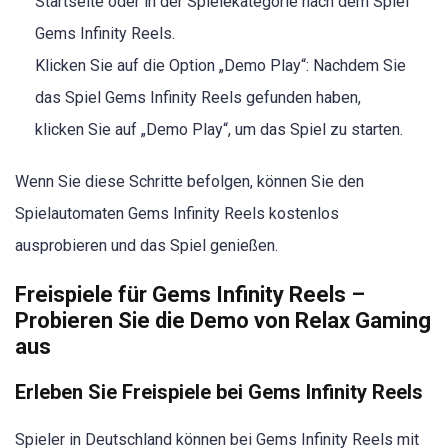
Startseite oder in der Spielekategorie nach dem Spiel
Gems Infinity Reels.
Klicken Sie auf die Option „Demo Play“: Nachdem Sie
das Spiel Gems Infinity Reels gefunden haben,
klicken Sie auf „Demo Play“, um das Spiel zu starten.
Wenn Sie diese Schritte befolgen, können Sie den
Spielautomaten Gems Infinity Reels kostenlos
ausprobieren und das Spiel genießen.
Freispiele für Gems Infinity Reels –
Probieren Sie die Demo von Relax Gaming
aus
Erleben Sie Freispiele bei Gems Infinity Reels
Spieler in Deutschland können bei Gems Infinity Reels mit