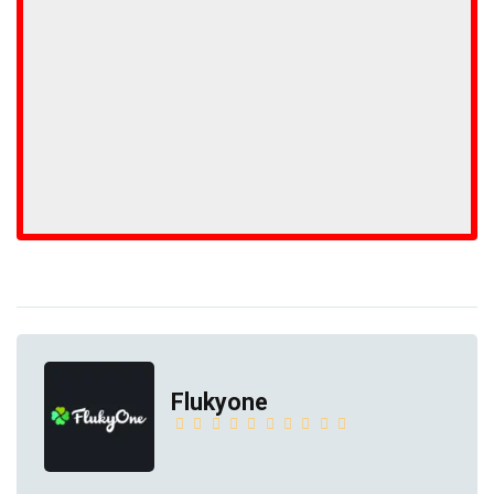
Flukyone