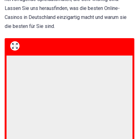
Lassen Sie uns herausfinden, was die besten Online-
Casinos in Deutschland einzigartig macht und warum sie
die besten für Sie sind.