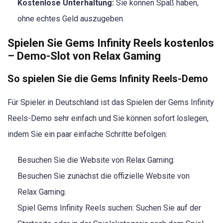
Kostenlose Unterhaltung:
Sie können Spaß haben,
ohne echtes Geld auszugeben.
Spielen Sie Gems Infinity Reels kostenlos
– Demo-Slot von Relax Gaming
So spielen Sie die Gems Infinity Reels-Demo
Für Spieler in Deutschland ist das Spielen der Gems Infinity
Reels-Demo sehr einfach und Sie können sofort loslegen,
indem Sie ein paar einfache Schritte befolgen:
Besuchen Sie die Website von Relax Gaming:
Besuchen Sie zunächst die offizielle Website von
Relax Gaming.
Spiel Gems Infinity Reels suchen: Suchen Sie auf der