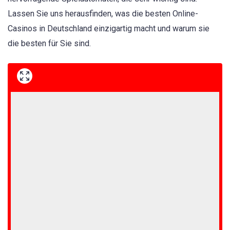
Lassen Sie uns herausfinden, was die besten Online-
Casinos in Deutschland einzigartig macht und warum sie
die besten für Sie sind.