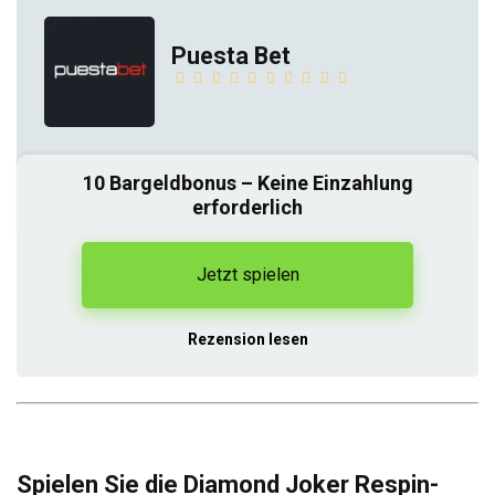
Puesta Bet
10 Bargeldbonus – Keine Einzahlung
erforderlich
Jetzt spielen
Rezension lesen
Spielen Sie die Diamond Joker Respin-