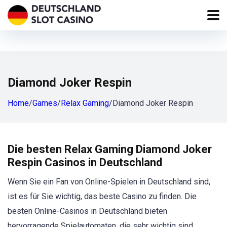
Diamond Joker Respin
Home
/
Games
/
Relax Gaming
/
Diamond Joker Respin
Die besten Relax Gaming Diamond Joker
Respin Casinos in Deutschland
Wenn Sie ein Fan von Online-Spielen in Deutschland sind,
ist es für Sie wichtig, das beste Casino zu finden. Die
besten Online-Casinos in Deutschland bieten
hervorragende Spielautomaten, die sehr wichtig sind.