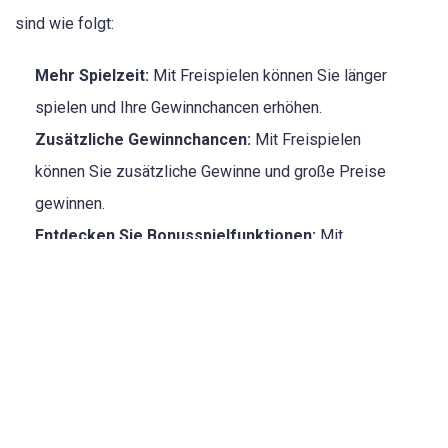
sind wie folgt:
Mehr Spielzeit:
Mit Freispielen können Sie länger
spielen und Ihre Gewinnchancen erhöhen.
Zusätzliche Gewinnchancen:
Mit Freispielen
können Sie zusätzliche Gewinne und große Preise
gewinnen.
Entdecken Sie Bonusspielfunktionen:
Mit
Freispielen können Sie verschiedene
Bonusfunktionen in Diamond Joker Respin entdecken.
Erleben Sie Diamond Joker Respin von
Relax Gaming – kostenlose Demo
Funktionen und Details von Diamond Joker
Respin