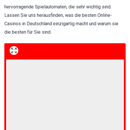
hervorragende Spielautomaten, die sehr wichtig sind.
Lassen Sie uns herausfinden, was die besten Online-
Casinos in Deutschland einzigartig macht und warum sie
die besten für Sie sind.