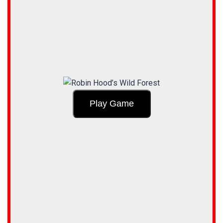
Play Game