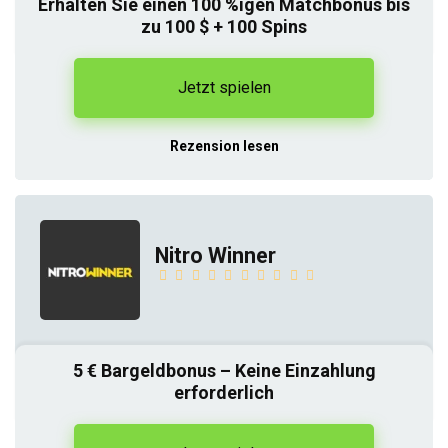
Erhalten Sie einen 100 %igen Matchbonus bis
zu 100 $ + 100 Spins
Jetzt spielen
Rezension lesen
Nitro Winner
5 € Bargeldbonus – Keine Einzahlung
erforderlich