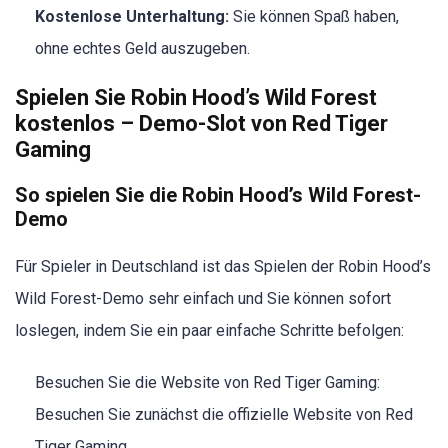
Kostenlose Unterhaltung:
Sie können Spaß haben,
ohne echtes Geld auszugeben.
Spielen Sie Robin Hood’s Wild Forest
kostenlos – Demo-Slot von Red Tiger
Gaming
So spielen Sie die Robin Hood’s Wild Forest-
Demo
Für Spieler in Deutschland ist das Spielen der Robin Hood’s
Wild Forest-Demo sehr einfach und Sie können sofort
loslegen, indem Sie ein paar einfache Schritte befolgen:
Besuchen Sie die Website von Red Tiger Gaming:
Besuchen Sie zunächst die offizielle Website von Red
Tiger Gaming.