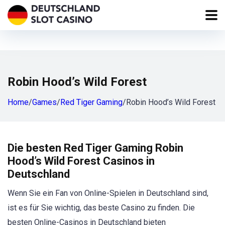
Robin Hood’s Wild Forest
Home
/
Games
/
Red Tiger Gaming
/
Robin Hood’s Wild Forest
Die besten Red Tiger Gaming Robin
Hood’s Wild Forest Casinos in
Deutschland
Wenn Sie ein Fan von Online-Spielen in Deutschland sind,
ist es für Sie wichtig, das beste Casino zu finden. Die
besten Online-Casinos in Deutschland bieten