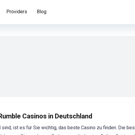
Providers
Blog
Rumble Casinos in Deutschland
sind, ist es für Sie wichtig, das beste Casino zu finden. Die be