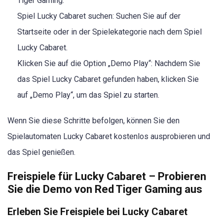
Tiger Gaming.
Spiel Lucky Cabaret suchen: Suchen Sie auf der
Startseite oder in der Spielekategorie nach dem Spiel
Lucky Cabaret.
Klicken Sie auf die Option „Demo Play“: Nachdem Sie
das Spiel Lucky Cabaret gefunden haben, klicken Sie
auf „Demo Play“, um das Spiel zu starten.
Wenn Sie diese Schritte befolgen, können Sie den
Spielautomaten Lucky Cabaret kostenlos ausprobieren und
das Spiel genießen.
Freispiele für Lucky Cabaret – Probieren
Sie die Demo von Red Tiger Gaming aus
Erleben Sie Freispiele bei Lucky Cabaret