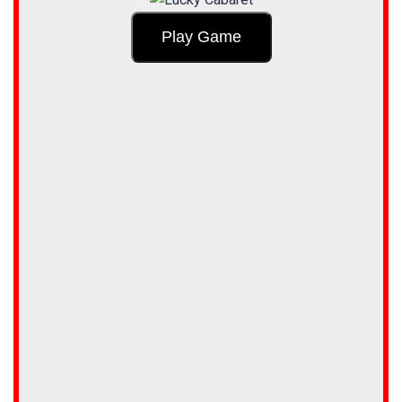
Play Game