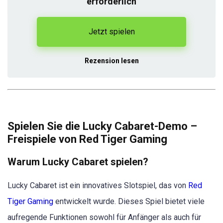
erforderlich
Jetzt spielen
Rezension lesen
Spielen Sie die Lucky Cabaret-Demo –
Freispiele von Red Tiger Gaming
Warum Lucky Cabaret spielen?
Lucky Cabaret ist ein innovatives Slotspiel, das von
Red
Tiger Gaming
entwickelt wurde. Dieses Spiel bietet viele
aufregende Funktionen sowohl für Anfänger als auch für