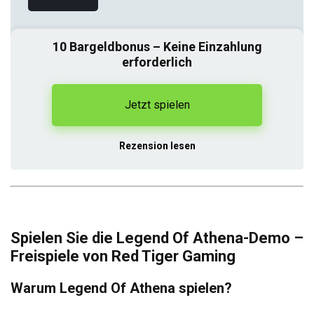
10 Bargeldbonus – Keine Einzahlung
erforderlich
Jetzt spielen
Rezension lesen
Spielen Sie die Legend Of Athena-Demo –
Freispiele von Red Tiger Gaming
Warum Legend Of Athena spielen?