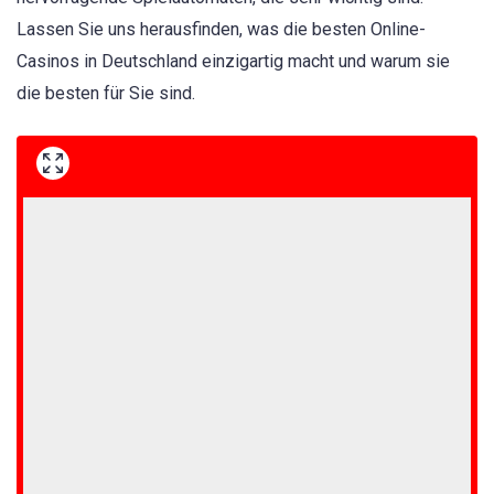
Lassen Sie uns herausfinden, was die besten Online-
Casinos in Deutschland einzigartig macht und warum sie
die besten für Sie sind.