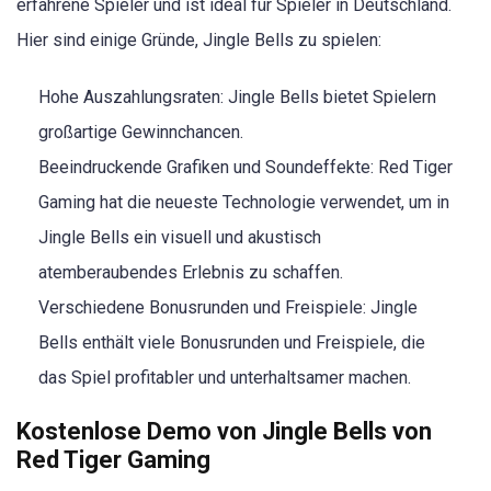
erfahrene Spieler und ist ideal für Spieler in Deutschland.
Hier sind einige Gründe, Jingle Bells zu spielen:
Hohe Auszahlungsraten: Jingle Bells bietet Spielern
großartige Gewinnchancen.
Beeindruckende Grafiken und Soundeffekte: Red Tiger
Gaming hat die neueste Technologie verwendet, um in
Jingle Bells ein visuell und akustisch
atemberaubendes Erlebnis zu schaffen.
Verschiedene Bonusrunden und Freispiele: Jingle
Bells enthält viele Bonusrunden und Freispiele, die
das Spiel profitabler und unterhaltsamer machen.
Kostenlose Demo von Jingle Bells von
Red Tiger Gaming