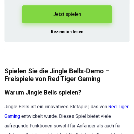
Jetzt spielen
Rezension lesen
Spielen Sie die Jingle Bells-Demo –
Freispiele von Red Tiger Gaming
Warum Jingle Bells spielen?
Jingle Bells ist ein innovatives Slotspiel, das von
Red Tiger
Gaming
entwickelt wurde. Dieses Spiel bietet viele
aufregende Funktionen sowohl für Anfänger als auch für