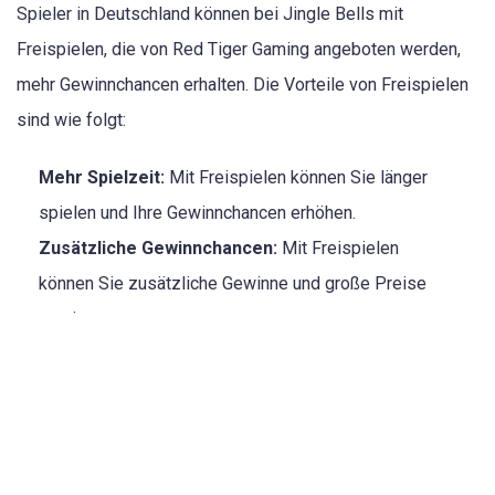
Spieler in Deutschland können bei Jingle Bells mit
Freispielen, die von Red Tiger Gaming angeboten werden,
mehr Gewinnchancen erhalten. Die Vorteile von Freispielen
sind wie folgt:
Mehr Spielzeit:
Mit Freispielen können Sie länger
spielen und Ihre Gewinnchancen erhöhen.
Zusätzliche Gewinnchancen:
Mit Freispielen
können Sie zusätzliche Gewinne und große Preise
gewinnen.
Entdecken Sie Bonusspielfunktionen:
Mit
Freispielen können Sie verschiedene
Bonusfunktionen in Jingle Bells entdecken.
Erleben Sie Jingle Bells von Red Tiger