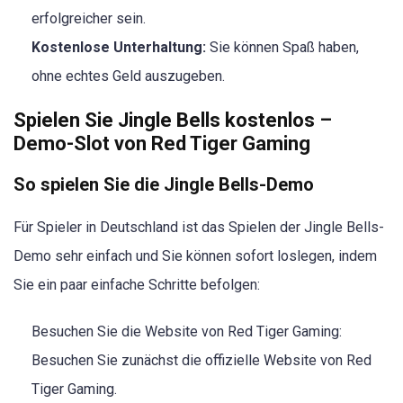
erfolgreicher sein.
Kostenlose Unterhaltung:
Sie können Spaß haben,
ohne echtes Geld auszugeben.
Spielen Sie Jingle Bells kostenlos –
Demo-Slot von Red Tiger Gaming
So spielen Sie die Jingle Bells-Demo
Für Spieler in Deutschland ist das Spielen der Jingle Bells-
Demo sehr einfach und Sie können sofort loslegen, indem
Sie ein paar einfache Schritte befolgen:
Besuchen Sie die Website von Red Tiger Gaming:
Besuchen Sie zunächst die offizielle Website von Red
Tiger Gaming.