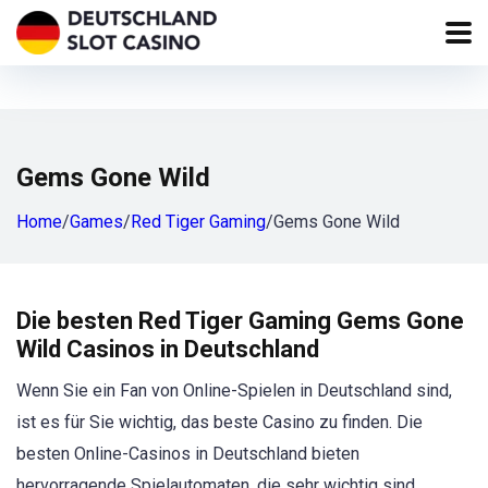
Gems Gone Wild
Home
/
Games
/
Red Tiger Gaming
/
Gems Gone Wild
Die besten Red Tiger Gaming Gems Gone
Wild Casinos in Deutschland
Wenn Sie ein Fan von Online-Spielen in Deutschland sind,
ist es für Sie wichtig, das beste Casino zu finden. Die
besten Online-Casinos in Deutschland bieten
hervorragende Spielautomaten, die sehr wichtig sind.