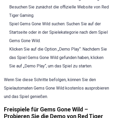
Besuchen Sie zunächst die offizielle Website von Red
Tiger Gaming.
Spiel Gems Gone Wild suchen: Suchen Sie auf der
Startseite oder in der Spielekategorie nach dem Spiel
Gems Gone Wild.
Klicken Sie auf die Option „Demo Play“: Nachdem Sie
das Spiel Gems Gone Wild gefunden haben, klicken
Sie auf „Demo Play“, um das Spiel zu starten.
Wenn Sie diese Schritte befolgen, können Sie den
Spielautomaten Gems Gone Wild kostenlos ausprobieren
und das Spiel genießen.
Freispiele für Gems Gone Wild –
Probieren Sie die Demo von Red Tiger