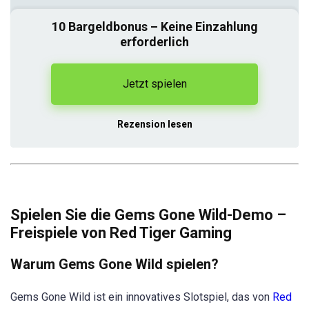
10 Bargeldbonus – Keine Einzahlung
erforderlich
Jetzt spielen
Rezension lesen
Spielen Sie die Gems Gone Wild-Demo –
Freispiele von Red Tiger Gaming
Warum Gems Gone Wild spielen?
Gems Gone Wild ist ein innovatives Slotspiel, das von
Red