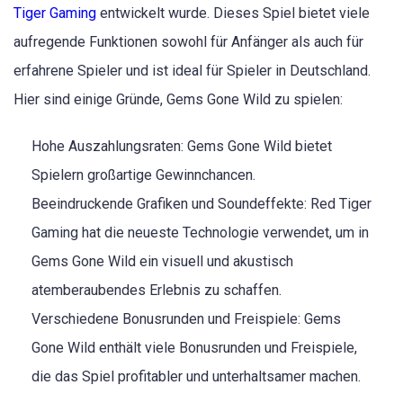
Tiger Gaming
entwickelt wurde. Dieses Spiel bietet viele
aufregende Funktionen sowohl für Anfänger als auch für
erfahrene Spieler und ist ideal für Spieler in Deutschland.
Hier sind einige Gründe, Gems Gone Wild zu spielen:
Hohe Auszahlungsraten: Gems Gone Wild bietet
Spielern großartige Gewinnchancen.
Beeindruckende Grafiken und Soundeffekte: Red Tiger
Gaming hat die neueste Technologie verwendet, um in
Gems Gone Wild ein visuell und akustisch
atemberaubendes Erlebnis zu schaffen.
Verschiedene Bonusrunden und Freispiele: Gems
Gone Wild enthält viele Bonusrunden und Freispiele,
die das Spiel profitabler und unterhaltsamer machen.