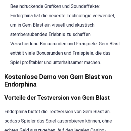
Beeindruckende Grafiken und Soundeffekte:
Endorphina hat die neueste Technologie verwendet,
um in Gem Blast ein visuell und akustisch
atemberaubendes Erlebnis zu schaffen.
Verschiedene Bonusrunden und Freispiele: Gem Blast
enthält viele Bonusrunden und Freispiele, die das
Spiel profitabler und unterhaltsamer machen.
Kostenlose Demo von Gem Blast von
Endorphina
Vorteile der Testversion von Gem Blast
Endorphina bietet die Testversion von Gem Blast an,
sodass Spieler das Spiel ausprobieren können, ohne
echtes Geld auszugeben. Auf den legalen Casino-