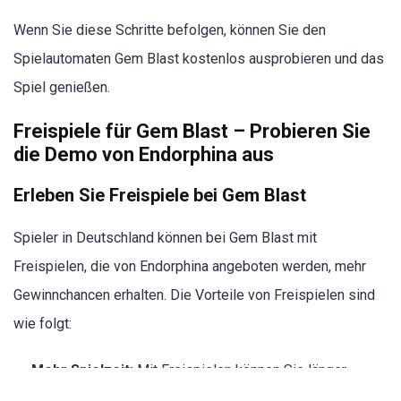
Wenn Sie diese Schritte befolgen, können Sie den
Spielautomaten Gem Blast kostenlos ausprobieren und das
Spiel genießen.
Freispiele für Gem Blast – Probieren Sie
die Demo von Endorphina aus
Erleben Sie Freispiele bei Gem Blast
Spieler in Deutschland können bei Gem Blast mit
Freispielen, die von Endorphina angeboten werden, mehr
Gewinnchancen erhalten. Die Vorteile von Freispielen sind
wie folgt:
Mehr Spielzeit:
Mit Freispielen können Sie länger
spielen und Ihre Gewinnchancen erhöhen.