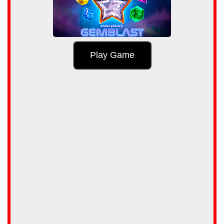
Play Game