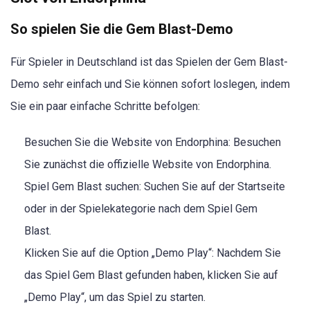
So spielen Sie die Gem Blast-Demo
Für Spieler in Deutschland ist das Spielen der Gem Blast-
Demo sehr einfach und Sie können sofort loslegen, indem
Sie ein paar einfache Schritte befolgen:
Besuchen Sie die Website von Endorphina: Besuchen
Sie zunächst die offizielle Website von Endorphina.
Spiel Gem Blast suchen: Suchen Sie auf der Startseite
oder in der Spielekategorie nach dem Spiel Gem
Blast.
Klicken Sie auf die Option „Demo Play“: Nachdem Sie
das Spiel Gem Blast gefunden haben, klicken Sie auf
„Demo Play“, um das Spiel zu starten.