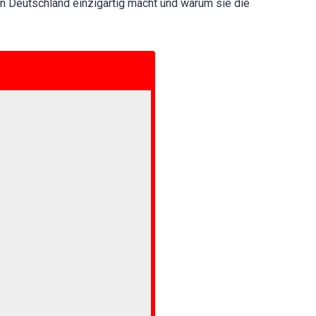
in Deutschland einzigartig macht und warum sie die