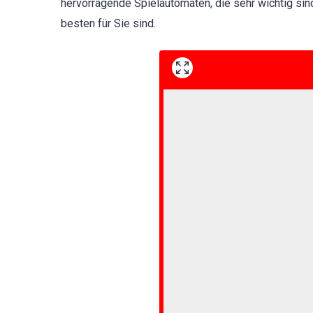
hervorragende Spielautomaten, die sehr wichtig sin
besten für Sie sind.