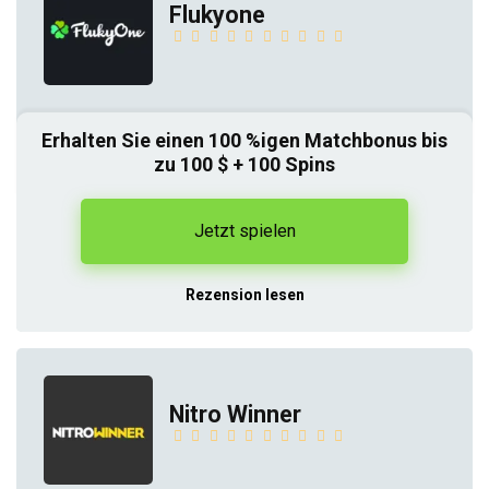
Flukyone
Erhalten Sie einen 100 %igen Matchbonus bis
zu 100 $ + 100 Spins
Jetzt spielen
Rezension lesen
Nitro Winner