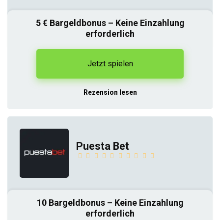
5 € Bargeldbonus – Keine Einzahlung
erforderlich
Jetzt spielen
Rezension lesen
Puesta Bet
10 Bargeldbonus – Keine Einzahlung
erforderlich