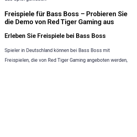
Freispiele für Bass Boss – Probieren Sie
die Demo von Red Tiger Gaming aus
Erleben Sie Freispiele bei Bass Boss
Spieler in Deutschland können bei Bass Boss mit
Freispielen, die von Red Tiger Gaming angeboten werden,
mehr Gewinnchancen erhalten. Die Vorteile von Freispielen
sind wie folgt:
Mehr Spielzeit:
Mit Freispielen können Sie länger
spielen und Ihre Gewinnchancen erhöhen.
Zusätzliche Gewinnchancen:
Mit Freispielen
können Sie zusätzliche Gewinne und große Preise
gewinnen.