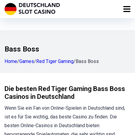
Bass Boss
Home
/
Games
/
Red Tiger Gaming
/
Bass Boss
Die besten Red Tiger Gaming Bass Boss
Casinos in Deutschland
Wenn Sie ein Fan von Online-Spielen in Deutschland sind,
ist es für Sie wichtig, das beste Casino zu finden. Die
besten Online-Casinos in Deutschland bieten
hervorragende Spielautomaten, die sehr wichtig sind.