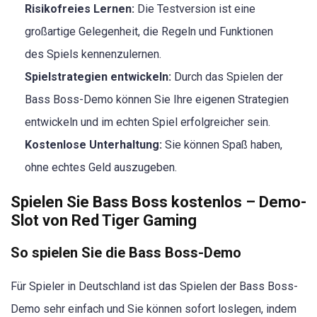
Risikofreies Lernen:
Die Testversion ist eine
großartige Gelegenheit, die Regeln und Funktionen
des Spiels kennenzulernen.
Spielstrategien entwickeln:
Durch das Spielen der
Bass Boss-Demo können Sie Ihre eigenen Strategien
entwickeln und im echten Spiel erfolgreicher sein.
Kostenlose Unterhaltung:
Sie können Spaß haben,
ohne echtes Geld auszugeben.
Spielen Sie Bass Boss kostenlos – Demo-
Slot von Red Tiger Gaming
So spielen Sie die Bass Boss-Demo
Für Spieler in Deutschland ist das Spielen der Bass Boss-
Demo sehr einfach und Sie können sofort loslegen, indem