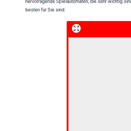
hervorragende Spielautomaten, die sehr wichtig sin
besten für Sie sind.