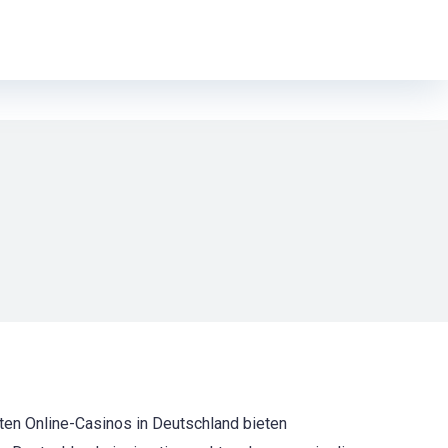
sten Online-Casinos in Deutschland bieten