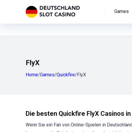
Games
FlyX
Home
/
Games
/
Quickfire
/
FlyX
Die besten Quickfire FlyX Casinos i
Wenn Sie ein Fan von Online-Spielen in Deutschland 