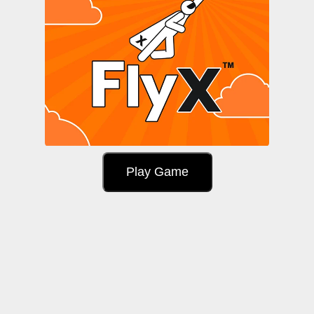
Play Game