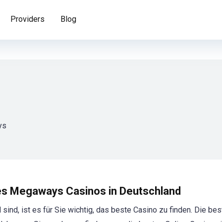
Providers
Blog
ys
ites Megaways Casinos in Deutschland
sind, ist es für Sie wichtig, das beste Casino zu finden. Die be