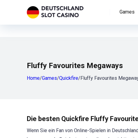
Games
Fluffy Favourites Megaways
Home
/
Games
/
Quickfire
/
Fluffy Favourites Megawa
Die besten Quickfire Fluffy Favour
Wenn Sie ein Fan von Online-Spielen in Deutschland 