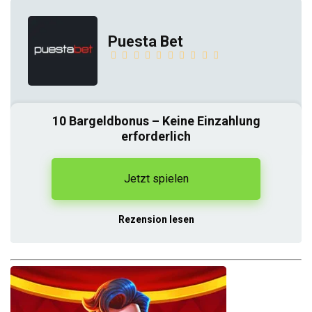
Puesta Bet
10 Bargeldbonus – Keine Einzahlung
erforderlich
Jetzt spielen
Rezension lesen