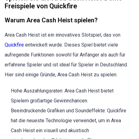
Freispiele von Quickfire
Warum Area Cash Heist spielen?
Area Cash Heist ist ein innovatives Slotspiel, das von
Quickfire
entwickelt wurde. Dieses Spiel bietet viele
aufregende Funktionen sowohl für Anfänger als auch für
erfahrene Spieler und ist ideal für Spieler in Deutschland.
Hier sind einige Gründe, Area Cash Heist zu spielen:
Hohe Auszahlungsraten: Area Cash Heist bietet
Spielern großartige Gewinnchancen.
Beeindruckende Grafiken und Soundeffekte: Quickfire
hat die neueste Technologie verwendet, um in Area
Cash Heist ein visuell und akustisch