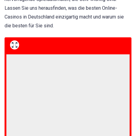
Lassen Sie uns herausfinden, was die besten Online-
Casinos in Deutschland einzigartig macht und warum sie
die besten für Sie sind.