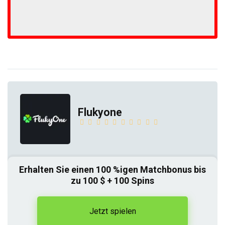
Flukyone
Erhalten Sie einen 100 %igen Matchbonus bis
zu 100 $ + 100 Spins
Jetzt spielen