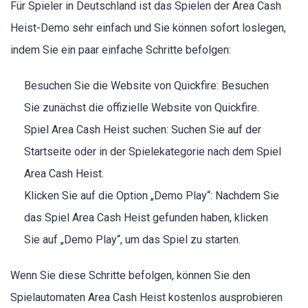
Für Spieler in Deutschland ist das Spielen der Area Cash
Heist-Demo sehr einfach und Sie können sofort loslegen,
indem Sie ein paar einfache Schritte befolgen:
Besuchen Sie die Website von Quickfire: Besuchen
Sie zunächst die offizielle Website von Quickfire.
Spiel Area Cash Heist suchen: Suchen Sie auf der
Startseite oder in der Spielekategorie nach dem Spiel
Area Cash Heist.
Klicken Sie auf die Option „Demo Play“: Nachdem Sie
das Spiel Area Cash Heist gefunden haben, klicken
Sie auf „Demo Play“, um das Spiel zu starten.
Wenn Sie diese Schritte befolgen, können Sie den
Spielautomaten Area Cash Heist kostenlos ausprobieren