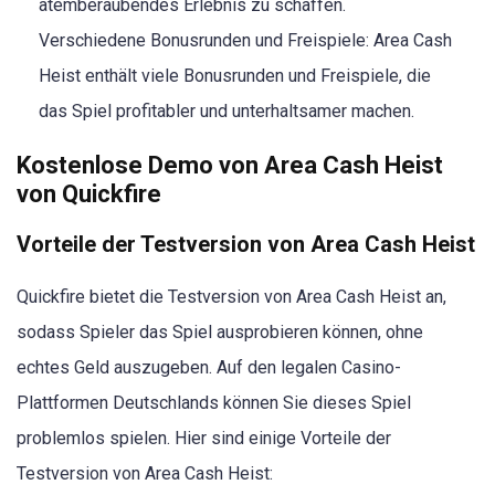
atemberaubendes Erlebnis zu schaffen.
Verschiedene Bonusrunden und Freispiele: Area Cash
Heist enthält viele Bonusrunden und Freispiele, die
das Spiel profitabler und unterhaltsamer machen.
Kostenlose Demo von Area Cash Heist
von Quickfire
Vorteile der Testversion von Area Cash Heist
Quickfire bietet die Testversion von Area Cash Heist an,
sodass Spieler das Spiel ausprobieren können, ohne
echtes Geld auszugeben. Auf den legalen Casino-
Plattformen Deutschlands können Sie dieses Spiel
problemlos spielen. Hier sind einige Vorteile der
Testversion von Area Cash Heist: