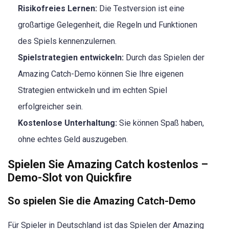
Risikofreies Lernen:
Die Testversion ist eine
großartige Gelegenheit, die Regeln und Funktionen
des Spiels kennenzulernen.
Spielstrategien entwickeln:
Durch das Spielen der
Amazing Catch-Demo können Sie Ihre eigenen
Strategien entwickeln und im echten Spiel
erfolgreicher sein.
Kostenlose Unterhaltung:
Sie können Spaß haben,
ohne echtes Geld auszugeben.
Spielen Sie Amazing Catch kostenlos –
Demo-Slot von Quickfire
So spielen Sie die Amazing Catch-Demo
Für Spieler in Deutschland ist das Spielen der Amazing