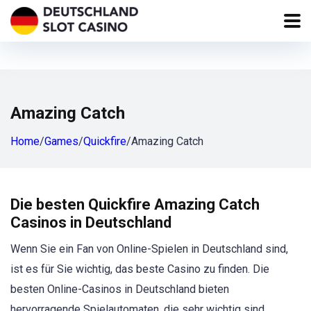
Amazing Catch
Home
/
Games
/
Quickfire
/
Amazing Catch
Die besten Quickfire Amazing Catch
Casinos in Deutschland
Wenn Sie ein Fan von Online-Spielen in Deutschland sind,
ist es für Sie wichtig, das beste Casino zu finden. Die
besten Online-Casinos in Deutschland bieten
hervorragende Spielautomaten, die sehr wichtig sind.