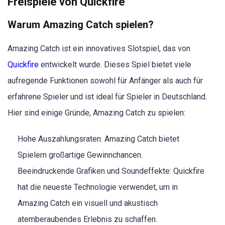
Freispiele von Quickfire
Warum Amazing Catch spielen?
Amazing Catch ist ein innovatives Slotspiel, das von
Quickfire
entwickelt wurde. Dieses Spiel bietet viele
aufregende Funktionen sowohl für Anfänger als auch für
erfahrene Spieler und ist ideal für Spieler in Deutschland.
Hier sind einige Gründe, Amazing Catch zu spielen:
Hohe Auszahlungsraten: Amazing Catch bietet
Spielern großartige Gewinnchancen.
Beeindruckende Grafiken und Soundeffekte: Quickfire
hat die neueste Technologie verwendet, um in
Amazing Catch ein visuell und akustisch
atemberaubendes Erlebnis zu schaffen.