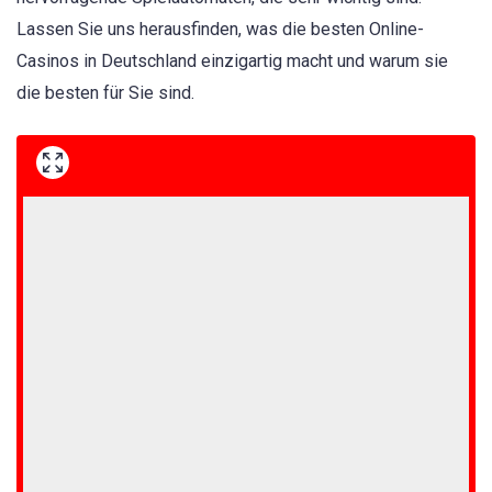
Lassen Sie uns herausfinden, was die besten Online-
Casinos in Deutschland einzigartig macht und warum sie
die besten für Sie sind.