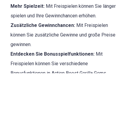
Mehr Spielzeit:
Mit Freispielen können Sie länger
spielen und Ihre Gewinnchancen erhöhen.
Zusätzliche Gewinnchancen:
Mit Freispielen
können Sie zusätzliche Gewinne und große Preise
gewinnen.
Entdecken Sie Bonusspielfunktionen:
Mit
Freispielen können Sie verschiedene
Bonusfunktionen in Action Boost Gorilla Gems
entdecken.
Erleben Sie Action Boost Gorilla Gems
von Quickfire – kostenlose Demo
Funktionen und Details von Action Boost
Gorilla Gems