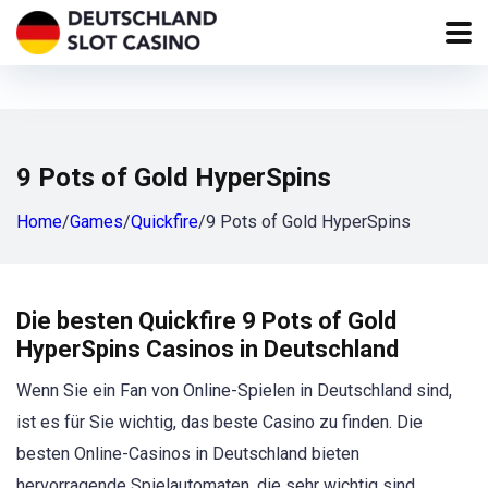
9 Pots of Gold HyperSpins
Home
/
Games
/
Quickfire
/
9 Pots of Gold HyperSpins
Die besten Quickfire 9 Pots of Gold
HyperSpins Casinos in Deutschland
Wenn Sie ein Fan von Online-Spielen in Deutschland sind,
ist es für Sie wichtig, das beste Casino zu finden. Die
besten Online-Casinos in Deutschland bieten
hervorragende Spielautomaten, die sehr wichtig sind.