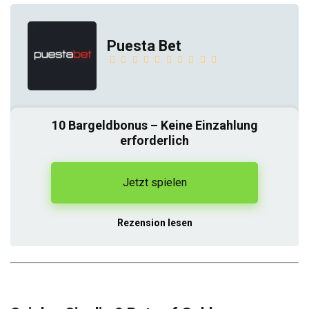
Puesta Bet
10 Bargeldbonus – Keine Einzahlung
erforderlich
Jetzt spielen
Rezension lesen