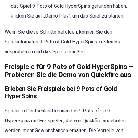
das Spiel 9 Pots of Gold HyperSpins gefunden haben,
klicken Sie auf „Demo Play“, um das Spiel zu starten.
Wenn Sie diese Schritte befolgen, können Sie den
Spielautomaten 9 Pots of Gold HyperSpins kostenlos
ausprobieren und das Spiel genießen.
Freispiele für 9 Pots of Gold HyperSpins –
Probieren Sie die Demo von Quickfire aus
Erleben Sie Freispiele bei 9 Pots of Gold
HyperSpins
Spieler in Deutschland können bei 9 Pots of Gold
HyperSpins mit Freispielen, die von Quickfire angeboten
werden, mehr Gewinnchancen erhalten. Die Vorteile von