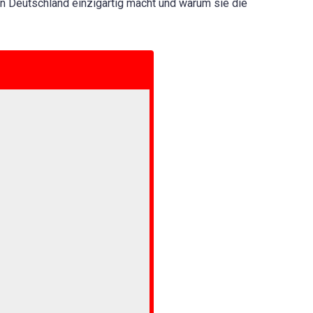
in Deutschland einzigartig macht und warum sie die