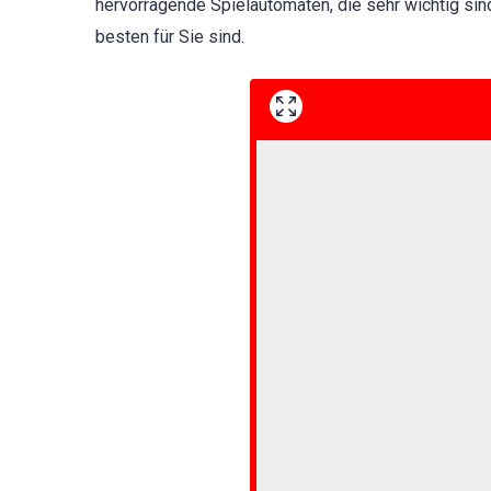
hervorragende Spielautomaten, die sehr wichtig sin
besten für Sie sind.