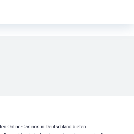
sten Online-Casinos in Deutschland bieten