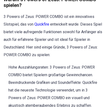
spielen?
3 Powers of Zeus: POWER COMBO ist ein innovatives
Slotspiel, das von
Quickfire
entwickelt wurde. Dieses Spiel
bietet viele aufregende Funktionen sowohl für Anfänger als
auch für erfahrene Spieler und ist ideal für Spieler in
Deutschland. Hier sind einige Gründe, 3 Powers of Zeus:
POWER COMBO zu spielen:
Hohe Auszahlungsraten: 3 Powers of Zeus: POWER
COMBO bietet Spielern großartige Gewinnchancen.
Beeindruckende Grafiken und Soundeffekte: Quickfire
hat die neueste Technologie verwendet, um in 3
Powers of Zeus: POWER COMBO ein visuell und
akustisch atemberaubendes Erlebnis zu schaffen.