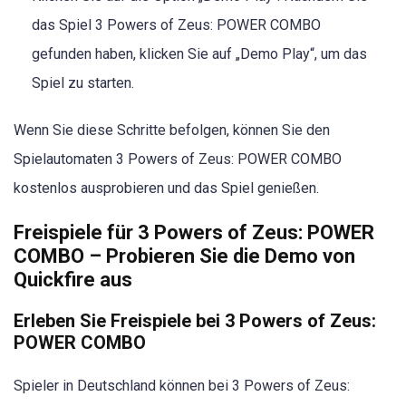
das Spiel 3 Powers of Zeus: POWER COMBO
gefunden haben, klicken Sie auf „Demo Play“, um das
Spiel zu starten.
Wenn Sie diese Schritte befolgen, können Sie den
Spielautomaten 3 Powers of Zeus: POWER COMBO
kostenlos ausprobieren und das Spiel genießen.
Freispiele für 3 Powers of Zeus: POWER
COMBO – Probieren Sie die Demo von
Quickfire aus
Erleben Sie Freispiele bei 3 Powers of Zeus:
POWER COMBO
Spieler in Deutschland können bei 3 Powers of Zeus: