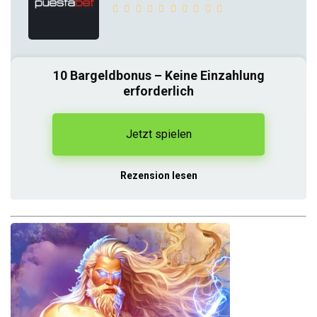
10 Bargeldbonus – Keine Einzahlung
erforderlich
Jetzt spielen
Rezension lesen