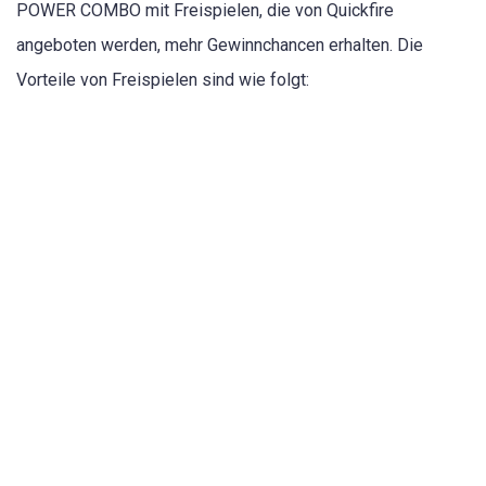
POWER COMBO mit Freispielen, die von Quickfire
angeboten werden, mehr Gewinnchancen erhalten. Die
Vorteile von Freispielen sind wie folgt:
Mehr Spielzeit:
Mit Freispielen können Sie länger
spielen und Ihre Gewinnchancen erhöhen.
Zusätzliche Gewinnchancen:
Mit Freispielen
können Sie zusätzliche Gewinne und große Preise
gewinnen.
Entdecken Sie Bonusspielfunktionen:
Mit
Freispielen können Sie verschiedene
Bonusfunktionen in 3 Powers of Zeus: POWER
COMBO entdecken.
Erleben Sie 3 Powers of Zeus: POWER