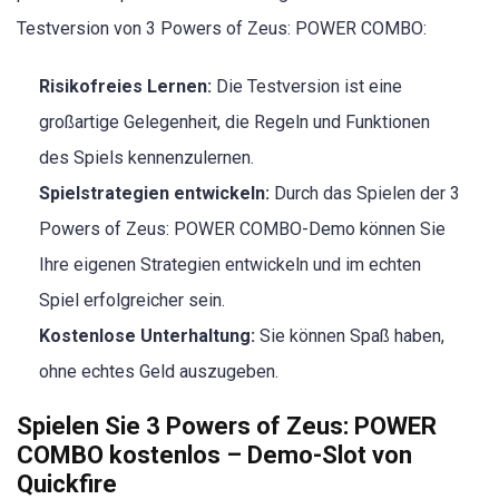
Testversion von 3 Powers of Zeus: POWER COMBO:
Risikofreies Lernen:
Die Testversion ist eine
großartige Gelegenheit, die Regeln und Funktionen
des Spiels kennenzulernen.
Spielstrategien entwickeln:
Durch das Spielen der 3
Powers of Zeus: POWER COMBO-Demo können Sie
Ihre eigenen Strategien entwickeln und im echten
Spiel erfolgreicher sein.
Kostenlose Unterhaltung:
Sie können Spaß haben,
ohne echtes Geld auszugeben.
Spielen Sie 3 Powers of Zeus: POWER
COMBO kostenlos – Demo-Slot von
Quickfire