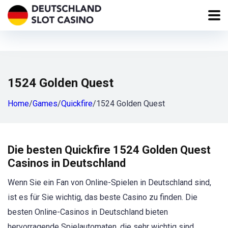
1524 Golden Quest
Home
/
Games
/
Quickfire
/
1524 Golden Quest
Die besten Quickfire 1524 Golden Quest
Casinos in Deutschland
Wenn Sie ein Fan von Online-Spielen in Deutschland sind,
ist es für Sie wichtig, das beste Casino zu finden. Die
besten Online-Casinos in Deutschland bieten
hervorragende Spielautomaten, die sehr wichtig sind.