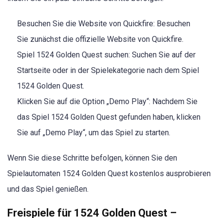
Besuchen Sie die Website von Quickfire: Besuchen
Sie zunächst die offizielle Website von Quickfire.
Spiel 1524 Golden Quest suchen: Suchen Sie auf der
Startseite oder in der Spielekategorie nach dem Spiel
1524 Golden Quest.
Klicken Sie auf die Option „Demo Play“: Nachdem Sie
das Spiel 1524 Golden Quest gefunden haben, klicken
Sie auf „Demo Play“, um das Spiel zu starten.
Wenn Sie diese Schritte befolgen, können Sie den
Spielautomaten 1524 Golden Quest kostenlos ausprobieren
und das Spiel genießen.
Freispiele für 1524 Golden Quest –