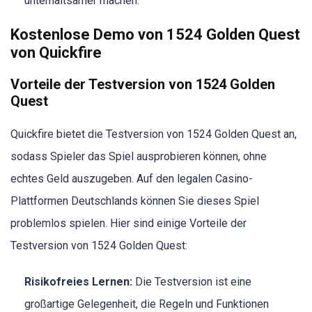
unterhaltsamer machen.
Kostenlose Demo von 1524 Golden Quest
von Quickfire
Vorteile der Testversion von 1524 Golden
Quest
Quickfire bietet die Testversion von 1524 Golden Quest an,
sodass Spieler das Spiel ausprobieren können, ohne
echtes Geld auszugeben. Auf den legalen Casino-
Plattformen Deutschlands können Sie dieses Spiel
problemlos spielen. Hier sind einige Vorteile der
Testversion von 1524 Golden Quest:
Risikofreies Lernen:
Die Testversion ist eine
großartige Gelegenheit, die Regeln und Funktionen