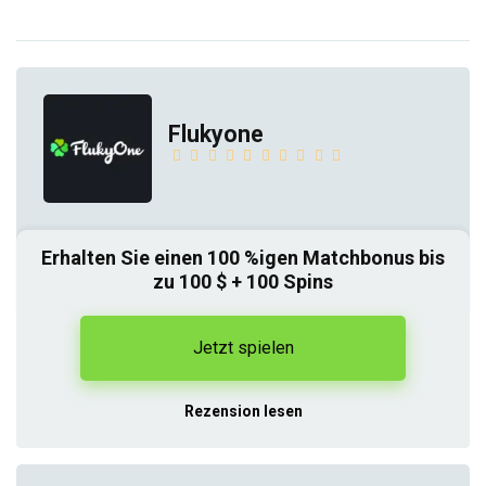
Flukyone
Erhalten Sie einen 100 %igen Matchbonus bis
zu 100 $ + 100 Spins
Jetzt spielen
Rezension lesen