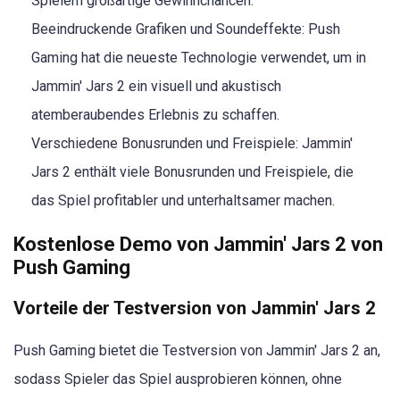
Spielern großartige Gewinnchancen.
Beeindruckende Grafiken und Soundeffekte: Push
Gaming hat die neueste Technologie verwendet, um in
Jammin' Jars 2 ein visuell und akustisch
atemberaubendes Erlebnis zu schaffen.
Verschiedene Bonusrunden und Freispiele: Jammin'
Jars 2 enthält viele Bonusrunden und Freispiele, die
das Spiel profitabler und unterhaltsamer machen.
Kostenlose Demo von Jammin' Jars 2 von
Push Gaming
Vorteile der Testversion von Jammin' Jars 2
Push Gaming bietet die Testversion von Jammin' Jars 2 an,
sodass Spieler das Spiel ausprobieren können, ohne