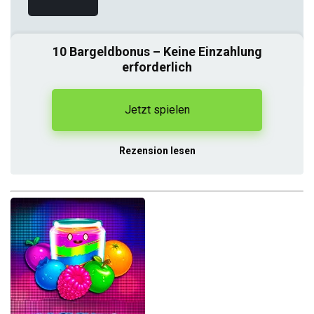
10 Bargeldbonus – Keine Einzahlung
erforderlich
Jetzt spielen
Rezension lesen