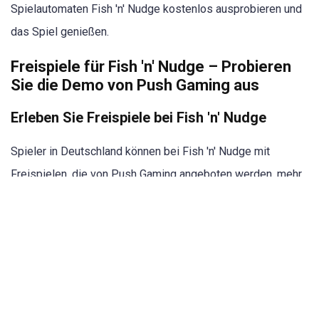
Spielautomaten Fish 'n' Nudge kostenlos ausprobieren und
das Spiel genießen.
Freispiele für Fish 'n' Nudge – Probieren
Sie die Demo von Push Gaming aus
Erleben Sie Freispiele bei Fish 'n' Nudge
Spieler in Deutschland können bei Fish 'n' Nudge mit
Freispielen, die von Push Gaming angeboten werden, mehr
Gewinnchancen erhalten. Die Vorteile von Freispielen sind
wie folgt:
Mehr Spielzeit:
Mit Freispielen können Sie länger
spielen und Ihre Gewinnchancen erhöhen.
Zusätzliche Gewinnchancen:
Mit Freispielen