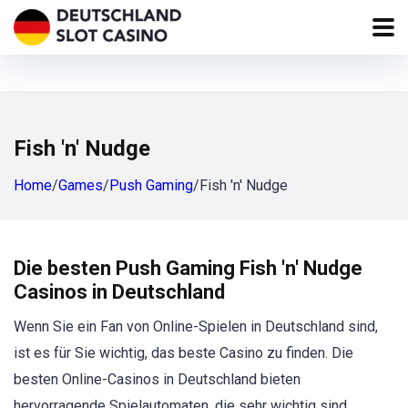
Fish 'n' Nudge
Home
/
Games
/
Push Gaming
/
Fish 'n' Nudge
Die besten Push Gaming Fish 'n' Nudge
Casinos in Deutschland
Wenn Sie ein Fan von Online-Spielen in Deutschland sind,
ist es für Sie wichtig, das beste Casino zu finden. Die
besten Online-Casinos in Deutschland bieten
hervorragende Spielautomaten, die sehr wichtig sind.