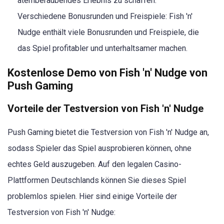
atemberaubendes Erlebnis zu schaffen.
Verschiedene Bonusrunden und Freispiele: Fish 'n'
Nudge enthält viele Bonusrunden und Freispiele, die
das Spiel profitabler und unterhaltsamer machen.
Kostenlose Demo von Fish 'n' Nudge von
Push Gaming
Vorteile der Testversion von Fish 'n' Nudge
Push Gaming bietet die Testversion von Fish 'n' Nudge an,
sodass Spieler das Spiel ausprobieren können, ohne
echtes Geld auszugeben. Auf den legalen Casino-
Plattformen Deutschlands können Sie dieses Spiel
problemlos spielen. Hier sind einige Vorteile der
Testversion von Fish 'n' Nudge: