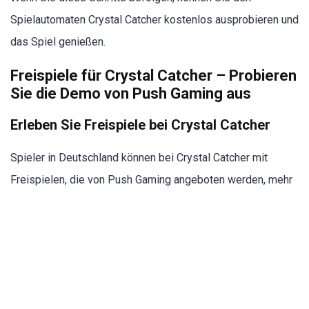
Spielautomaten Crystal Catcher kostenlos ausprobieren und
das Spiel genießen.
Freispiele für Crystal Catcher – Probieren
Sie die Demo von Push Gaming aus
Erleben Sie Freispiele bei Crystal Catcher
Spieler in Deutschland können bei Crystal Catcher mit
Freispielen, die von Push Gaming angeboten werden, mehr
Gewinnchancen erhalten. Die Vorteile von Freispielen sind
wie folgt:
Mehr Spielzeit:
Mit Freispielen können Sie länger
spielen und Ihre Gewinnchancen erhöhen.
Zusätzliche Gewinnchancen:
Mit Freispielen