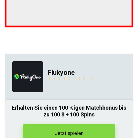
Flukyone
Erhalten Sie einen 100 %igen Matchbonus bis
zu 100 $ + 100 Spins
Jetzt spielen