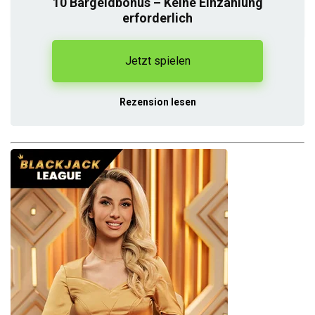
10 Bargeldbonus – Keine Einzahlung
erforderlich
Jetzt spielen
Rezension lesen