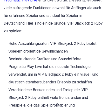
Pragmatic Play Live
entwickelt wurde. Dieses Spiel bietet
viele aufregende Funktionen sowohl für Anfänger als auch
für erfahrene Spieler und ist ideal für Spieler in
Deutschland. Hier sind einige Gründe, VIP Blackjack 2 Ruby
zu spielen:
Hohe Auszahlungsraten: VIP Blackjack 2 Ruby bietet
Spielern großartige Gewinnchancen.
Beeindruckende Grafiken und Soundeffekte:
Pragmatic Play Live hat die neueste Technologie
verwendet, um in VIP Blackjack 2 Ruby ein visuell und
akustisch atemberaubendes Erlebnis zu schaffen.
Verschiedene Bonusrunden und Freispiele: VIP
Blackjack 2 Ruby enthält viele Bonusrunden und
Freispiele, die das Spiel profitabler und