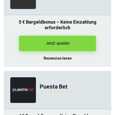
5 € Bargeldbonus – Keine Einzahlung
erforderlich
Jetzt spielen
Rezension lesen
Puesta Bet