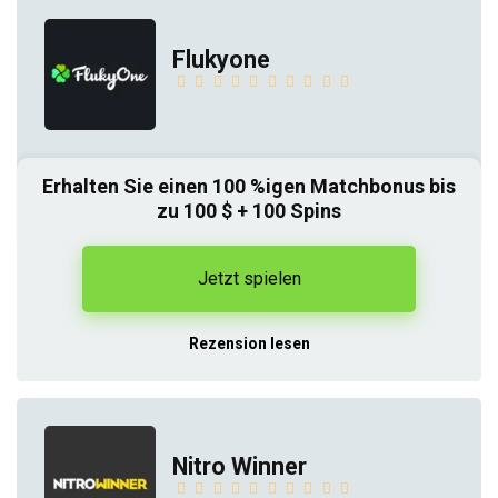
Flukyone
Erhalten Sie einen 100 %igen Matchbonus bis
zu 100 $ + 100 Spins
Jetzt spielen
Rezension lesen
Nitro Winner