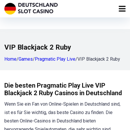
VIP Blackjack 2 Ruby
Home
/
Games
/
Pragmatic Play Live
/
VIP Blackjack 2 Ruby
Die besten Pragmatic Play Live VIP
Blackjack 2 Ruby Casinos in Deutschland
Wenn Sie ein Fan von Online-Spielen in Deutschland sind,
ist es für Sie wichtig, das beste Casino zu finden. Die
besten Online-Casinos in Deutschland bieten
hervorragende Spielautomaten, die sehr wichtig sind.