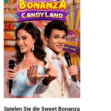
Spielen Sie die Sweet Bonanza