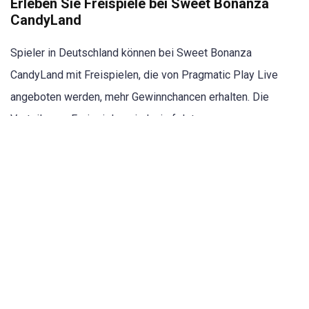
Erleben Sie Freispiele bei Sweet Bonanza
CandyLand
Spieler in Deutschland können bei Sweet Bonanza
CandyLand mit Freispielen, die von Pragmatic Play Live
angeboten werden, mehr Gewinnchancen erhalten. Die
Vorteile von Freispielen sind wie folgt:
Mehr Spielzeit:
Mit Freispielen können Sie länger
spielen und Ihre Gewinnchancen erhöhen.
Zusätzliche Gewinnchancen:
Mit Freispielen
können Sie zusätzliche Gewinne und große Preise
gewinnen.
Entdecken Sie Bonusspielfunktionen:
Mit
Freispielen können Sie verschiedene