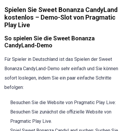
Spielen Sie Sweet Bonanza CandyLand
kostenlos – Demo-Slot von Pragmatic
Play Live
So spielen Sie die Sweet Bonanza
CandyLand-Demo
Für Spieler in Deutschland ist das Spielen der Sweet
Bonanza CandyLand-Demo sehr einfach und Sie können
sofort loslegen, indem Sie ein paar einfache Schritte
befolgen:
Besuchen Sie die Website von Pragmatic Play Live:
Besuchen Sie zunächst die offizielle Website von
Pragmatic Play Live.
Spiel Sweet Bonanza CandyLand suchen: Suchen Sie