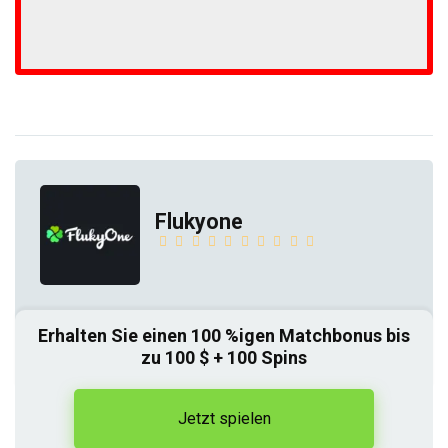
Flukyone
Erhalten Sie einen 100 %igen Matchbonus bis
zu 100 $ + 100 Spins
Jetzt spielen