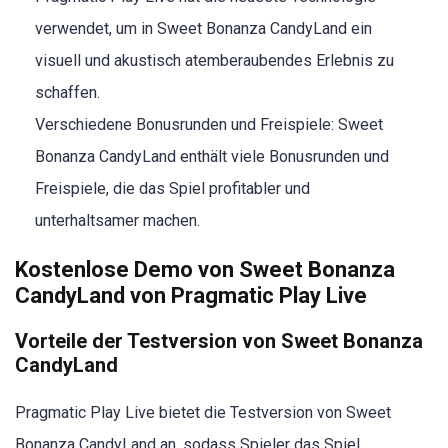
verwendet, um in Sweet Bonanza CandyLand ein
visuell und akustisch atemberaubendes Erlebnis zu
schaffen.
Verschiedene Bonusrunden und Freispiele: Sweet
Bonanza CandyLand enthält viele Bonusrunden und
Freispiele, die das Spiel profitabler und
unterhaltsamer machen.
Kostenlose Demo von Sweet Bonanza
CandyLand von Pragmatic Play Live
Vorteile der Testversion von Sweet Bonanza
CandyLand
Pragmatic Play Live bietet die Testversion von Sweet
Bonanza CandyLand an, sodass Spieler das Spiel