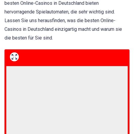
besten Online-Casinos in Deutschland bieten
hervorragende Spielautomaten, die sehr wichtig sind.
Lassen Sie uns herausfinden, was die besten Online-
Casinos in Deutschland einzigartig macht und warum sie
die besten für Sie sind.