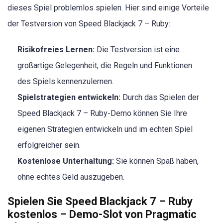
dieses Spiel problemlos spielen. Hier sind einige Vorteile
der Testversion von Speed Blackjack 7 – Ruby:
Risikofreies Lernen:
Die Testversion ist eine
großartige Gelegenheit, die Regeln und Funktionen
des Spiels kennenzulernen.
Spielstrategien entwickeln:
Durch das Spielen der
Speed Blackjack 7 – Ruby-Demo können Sie Ihre
eigenen Strategien entwickeln und im echten Spiel
erfolgreicher sein.
Kostenlose Unterhaltung:
Sie können Spaß haben,
ohne echtes Geld auszugeben.
Spielen Sie Speed Blackjack 7 – Ruby
kostenlos – Demo-Slot von Pragmatic