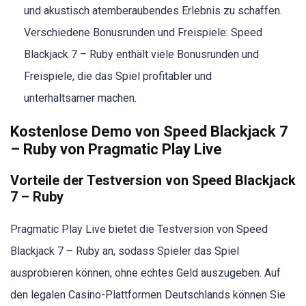
und akustisch atemberaubendes Erlebnis zu schaffen.
Verschiedene Bonusrunden und Freispiele: Speed
Blackjack 7 – Ruby enthält viele Bonusrunden und
Freispiele, die das Spiel profitabler und
unterhaltsamer machen.
Kostenlose Demo von Speed Blackjack 7
– Ruby von Pragmatic Play Live
Vorteile der Testversion von Speed Blackjack
7 – Ruby
Pragmatic Play Live bietet die Testversion von Speed
Blackjack 7 – Ruby an, sodass Spieler das Spiel
ausprobieren können, ohne echtes Geld auszugeben. Auf
den legalen Casino-Plattformen Deutschlands können Sie