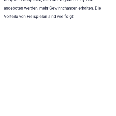
angeboten werden, mehr Gewinnchancen erhalten. Die
Vorteile von Freispielen sind wie folgt:
Mehr Spielzeit:
Mit Freispielen können Sie länger
spielen und Ihre Gewinnchancen erhöhen.
Zusätzliche Gewinnchancen:
Mit Freispielen
können Sie zusätzliche Gewinne und große Preise
gewinnen.
Entdecken Sie Bonusspielfunktionen:
Mit
Freispielen können Sie verschiedene
Bonusfunktionen in Speed Blackjack 7 – Ruby
entdecken.
Erleben Sie Speed Blackjack 7 – Ruby von
Pragmatic Play Live – kostenlose Demo