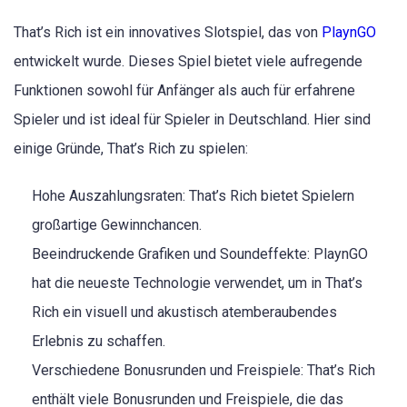
That’s Rich ist ein innovatives Slotspiel, das von
PlaynGO
entwickelt wurde. Dieses Spiel bietet viele aufregende
Funktionen sowohl für Anfänger als auch für erfahrene
Spieler und ist ideal für Spieler in Deutschland. Hier sind
einige Gründe, That’s Rich zu spielen:
Hohe Auszahlungsraten: That’s Rich bietet Spielern
großartige Gewinnchancen.
Beeindruckende Grafiken und Soundeffekte: PlaynGO
hat die neueste Technologie verwendet, um in That’s
Rich ein visuell und akustisch atemberaubendes
Erlebnis zu schaffen.
Verschiedene Bonusrunden und Freispiele: That’s Rich
enthält viele Bonusrunden und Freispiele, die das