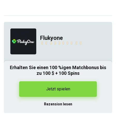
Flukyone
Erhalten Sie einen 100 %igen Matchbonus bis
zu 100 $ + 100 Spins
Jetzt spielen
Rezension lesen