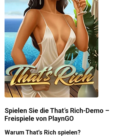
Spielen Sie die That’s Rich-Demo –
Freispiele von PlaynGO
Warum That’s Rich spielen?