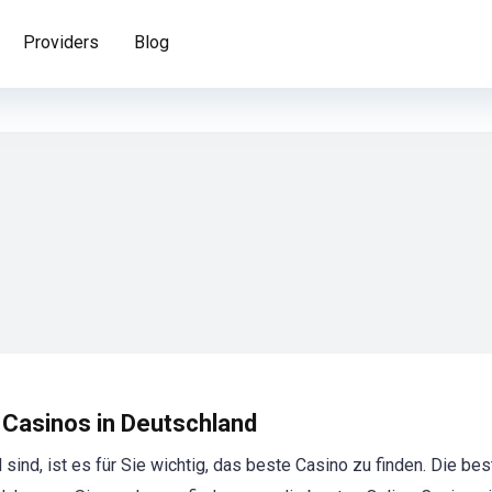
Providers
Blog
 Casinos in Deutschland
sind, ist es für Sie wichtig, das beste Casino zu finden. Die be