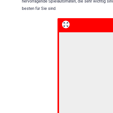
hervorragende Spielautomaten, die sehr wichtig sin
besten für Sie sind.