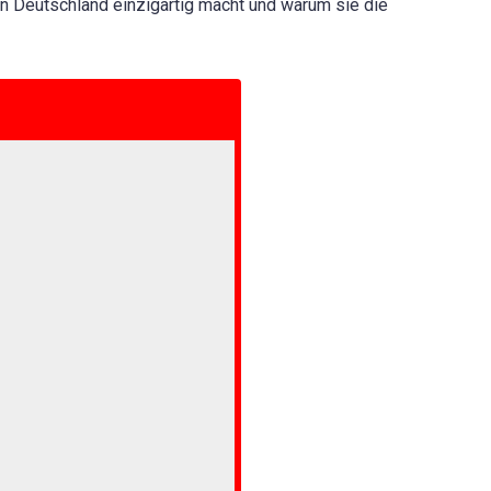
in Deutschland einzigartig macht und warum sie die