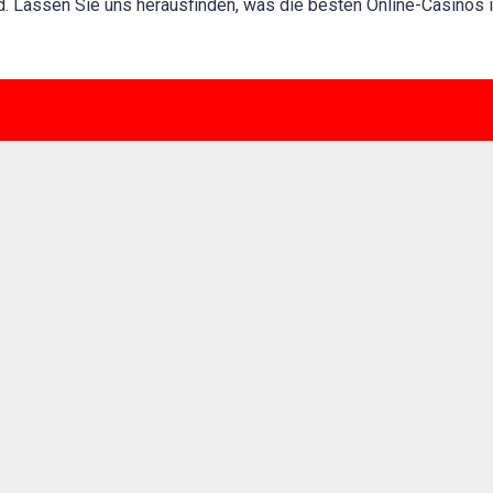
d. Lassen Sie uns herausfinden, was die besten Online-Casinos 