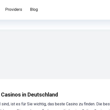
Providers
Blog
 Casinos in Deutschland
sind, ist es für Sie wichtig, das beste Casino zu finden. Die be