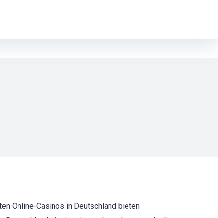
sten Online-Casinos in Deutschland bieten