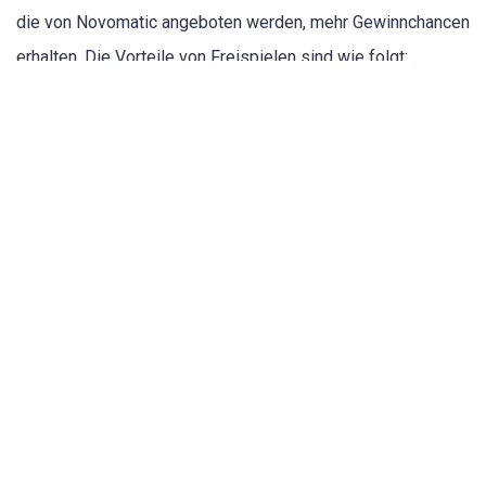
die von Novomatic angeboten werden, mehr Gewinnchancen
erhalten. Die Vorteile von Freispielen sind wie folgt:
Mehr Spielzeit:
Mit Freispielen können Sie länger
spielen und Ihre Gewinnchancen erhöhen.
Zusätzliche Gewinnchancen:
Mit Freispielen
können Sie zusätzliche Gewinne und große Preise
gewinnen.
Entdecken Sie Bonusspielfunktionen:
Mit
Freispielen können Sie verschiedene
Bonusfunktionen in Xtra Hot entdecken.
Erleben Sie Xtra Hot von Novomatic –
kostenlose Demo