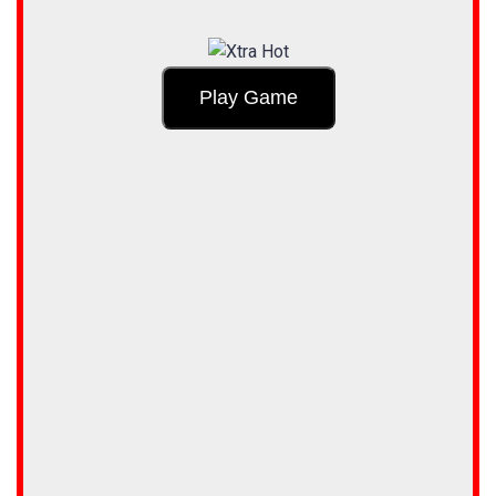
Play Game