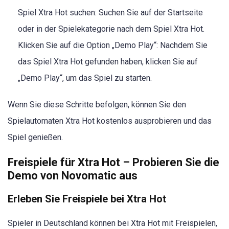
Spiel Xtra Hot suchen: Suchen Sie auf der Startseite
oder in der Spielekategorie nach dem Spiel Xtra Hot.
Klicken Sie auf die Option „Demo Play“: Nachdem Sie
das Spiel Xtra Hot gefunden haben, klicken Sie auf
„Demo Play“, um das Spiel zu starten.
Wenn Sie diese Schritte befolgen, können Sie den
Spielautomaten Xtra Hot kostenlos ausprobieren und das
Spiel genießen.
Freispiele für Xtra Hot – Probieren Sie die
Demo von Novomatic aus
Erleben Sie Freispiele bei Xtra Hot
Spieler in Deutschland können bei Xtra Hot mit Freispielen,