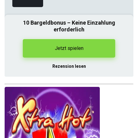
10 Bargeldbonus – Keine Einzahlung
erforderlich
Jetzt spielen
Rezension lesen