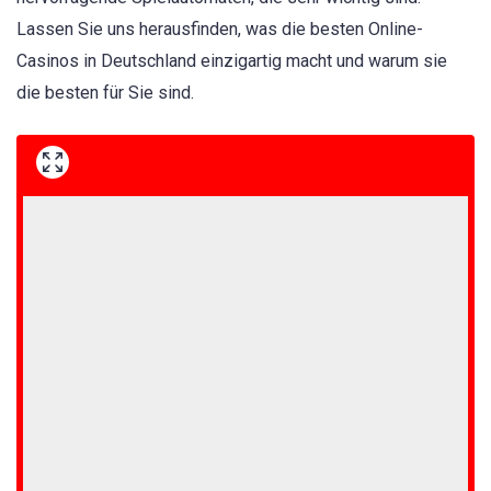
Lassen Sie uns herausfinden, was die besten Online-
Casinos in Deutschland einzigartig macht und warum sie
die besten für Sie sind.