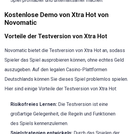
Spiel profitabler und unterhaltsamer machen.
Kostenlose Demo von Xtra Hot von
Novomatic
Vorteile der Testversion von Xtra Hot
Novomatic bietet die Testversion von Xtra Hot an, sodass
Spieler das Spiel ausprobieren können, ohne echtes Geld
auszugeben. Auf den legalen Casino-Plattformen
Deutschlands können Sie dieses Spiel problemlos spielen.
Hier sind einige Vorteile der Testversion von Xtra Hot:
Risikofreies Lernen:
Die Testversion ist eine
großartige Gelegenheit, die Regeln und Funktionen
des Spiels kennenzulernen.
Spielstrategien entwickeln:
Durch das Spielen der