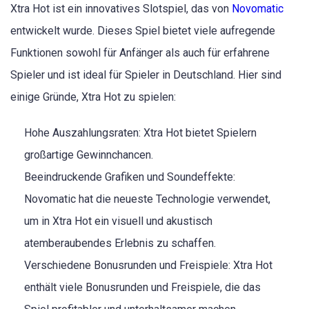
Xtra Hot ist ein innovatives Slotspiel, das von
Novomatic
entwickelt wurde. Dieses Spiel bietet viele aufregende
Funktionen sowohl für Anfänger als auch für erfahrene
Spieler und ist ideal für Spieler in Deutschland. Hier sind
einige Gründe, Xtra Hot zu spielen:
Hohe Auszahlungsraten: Xtra Hot bietet Spielern
großartige Gewinnchancen.
Beeindruckende Grafiken und Soundeffekte:
Novomatic hat die neueste Technologie verwendet,
um in Xtra Hot ein visuell und akustisch
atemberaubendes Erlebnis zu schaffen.
Verschiedene Bonusrunden und Freispiele: Xtra Hot
enthält viele Bonusrunden und Freispiele, die das