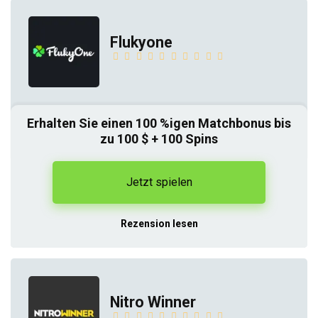
Flukyone
Erhalten Sie einen 100 %igen Matchbonus bis
zu 100 $ + 100 Spins
Jetzt spielen
Rezension lesen
Nitro Winner