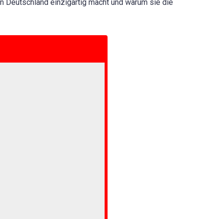
in Deutschland einzigartig macht und warum sie die