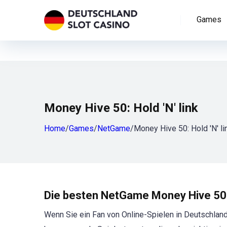
Games
Money Hive 50: Hold 'N' link
Home
/
Games
/
NetGame
/
Money Hive 50: Hold 'N' li
Die besten NetGame Money Hive 50: H
Wenn Sie ein Fan von Online-Spielen in Deutschland 