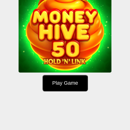
Play Game