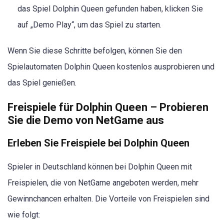
das Spiel Dolphin Queen gefunden haben, klicken Sie
auf „Demo Play“, um das Spiel zu starten.
Wenn Sie diese Schritte befolgen, können Sie den
Spielautomaten Dolphin Queen kostenlos ausprobieren und
das Spiel genießen.
Freispiele für Dolphin Queen – Probieren
Sie die Demo von NetGame aus
Erleben Sie Freispiele bei Dolphin Queen
Spieler in Deutschland können bei Dolphin Queen mit
Freispielen, die von NetGame angeboten werden, mehr
Gewinnchancen erhalten. Die Vorteile von Freispielen sind
wie folgt: