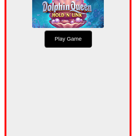
Play Game