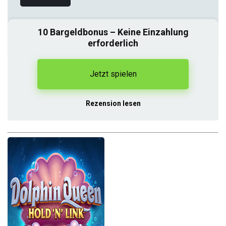
10 Bargeldbonus – Keine Einzahlung
erforderlich
Jetzt spielen
Rezension lesen