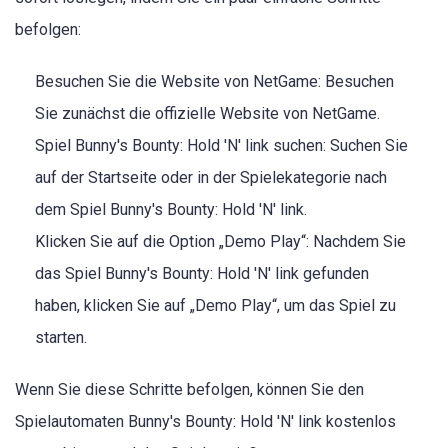
befolgen:
Besuchen Sie die Website von NetGame: Besuchen
Sie zunächst die offizielle Website von NetGame.
Spiel Bunny's Bounty: Hold 'N' link suchen: Suchen Sie
auf der Startseite oder in der Spielekategorie nach
dem Spiel Bunny's Bounty: Hold 'N' link.
Klicken Sie auf die Option „Demo Play“: Nachdem Sie
das Spiel Bunny's Bounty: Hold 'N' link gefunden
haben, klicken Sie auf „Demo Play“, um das Spiel zu
starten.
Wenn Sie diese Schritte befolgen, können Sie den
Spielautomaten Bunny's Bounty: Hold 'N' link kostenlos