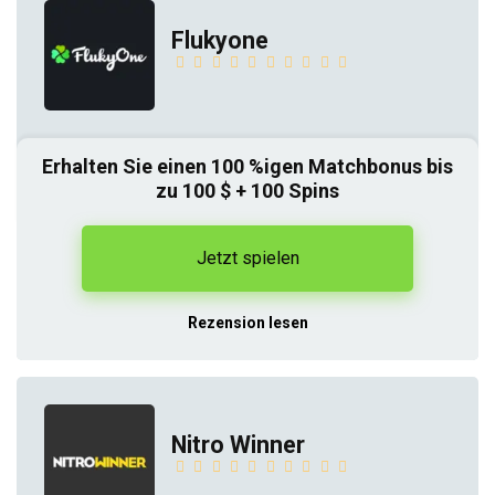
Flukyone
Erhalten Sie einen 100 %igen Matchbonus bis
zu 100 $ + 100 Spins
Jetzt spielen
Rezension lesen
Nitro Winner