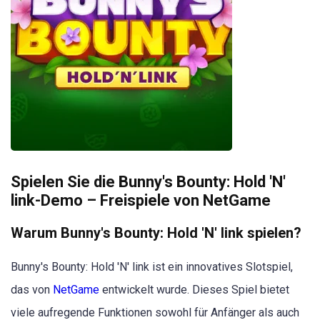
Spielen Sie die Bunny's Bounty: Hold 'N'
link-Demo – Freispiele von NetGame
Warum Bunny's Bounty: Hold 'N' link spielen?
Bunny's Bounty: Hold 'N' link ist ein innovatives Slotspiel,
das von
NetGame
entwickelt wurde. Dieses Spiel bietet
viele aufregende Funktionen sowohl für Anfänger als auch