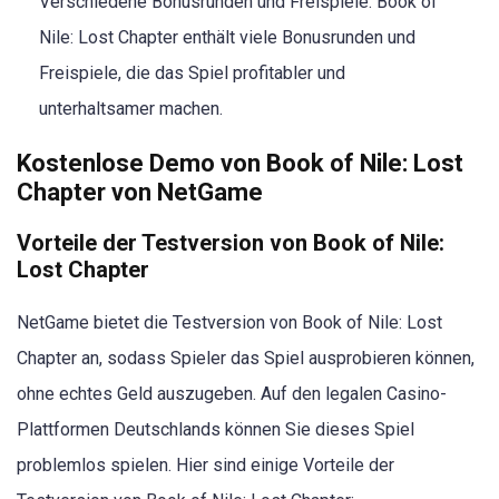
Verschiedene Bonusrunden und Freispiele: Book of
Nile: Lost Chapter enthält viele Bonusrunden und
Freispiele, die das Spiel profitabler und
unterhaltsamer machen.
Kostenlose Demo von Book of Nile: Lost
Chapter von NetGame
Vorteile der Testversion von Book of Nile:
Lost Chapter
NetGame bietet die Testversion von Book of Nile: Lost
Chapter an, sodass Spieler das Spiel ausprobieren können,
ohne echtes Geld auszugeben. Auf den legalen Casino-
Plattformen Deutschlands können Sie dieses Spiel
problemlos spielen. Hier sind einige Vorteile der