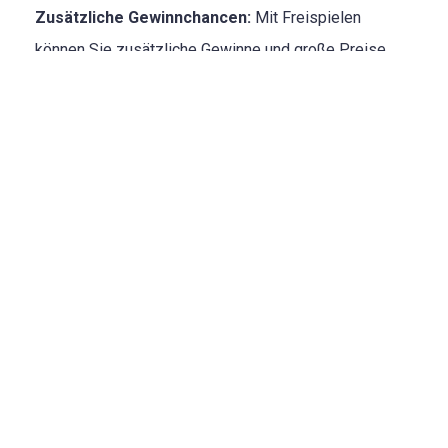
Zusätzliche Gewinnchancen:
Mit Freispielen
können Sie zusätzliche Gewinne und große Preise
gewinnen.
Entdecken Sie Bonusspielfunktionen:
Mit
Freispielen können Sie verschiedene
Bonusfunktionen in Book of Nile: Lost Chapter
entdecken.
Erleben Sie Book of Nile: Lost Chapter
von NetGame – kostenlose Demo
Funktionen und Details von Book of Nile: Lost
Chapter
Book of Nile: Lost Chapter ist ein von NetGame
entwickeltes Automatenspiel mit den folgenden Funktionen: