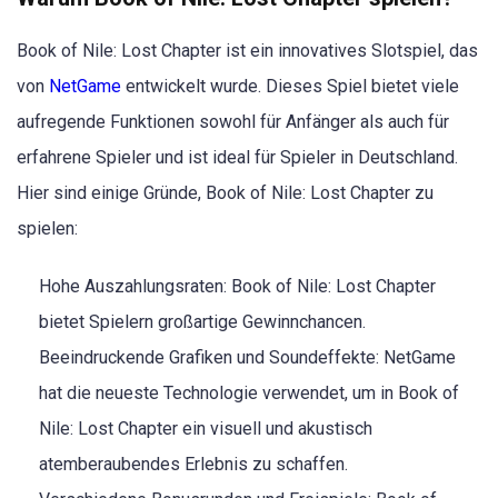
Book of Nile: Lost Chapter ist ein innovatives Slotspiel, das
von
NetGame
entwickelt wurde. Dieses Spiel bietet viele
aufregende Funktionen sowohl für Anfänger als auch für
erfahrene Spieler und ist ideal für Spieler in Deutschland.
Hier sind einige Gründe, Book of Nile: Lost Chapter zu
spielen:
Hohe Auszahlungsraten: Book of Nile: Lost Chapter
bietet Spielern großartige Gewinnchancen.
Beeindruckende Grafiken und Soundeffekte: NetGame
hat die neueste Technologie verwendet, um in Book of
Nile: Lost Chapter ein visuell und akustisch
atemberaubendes Erlebnis zu schaffen.