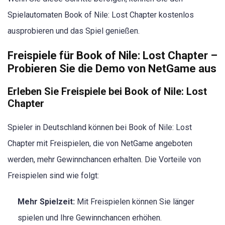
Spielautomaten Book of Nile: Lost Chapter kostenlos
ausprobieren und das Spiel genießen.
Freispiele für Book of Nile: Lost Chapter –
Probieren Sie die Demo von NetGame aus
Erleben Sie Freispiele bei Book of Nile: Lost
Chapter
Spieler in Deutschland können bei Book of Nile: Lost
Chapter mit Freispielen, die von NetGame angeboten
werden, mehr Gewinnchancen erhalten. Die Vorteile von
Freispielen sind wie folgt:
Mehr Spielzeit:
Mit Freispielen können Sie länger
spielen und Ihre Gewinnchancen erhöhen.