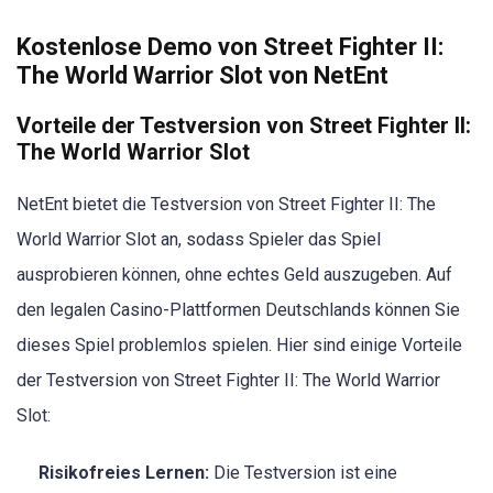
Kostenlose Demo von Street Fighter II:
The World Warrior Slot von NetEnt
Vorteile der Testversion von Street Fighter II:
The World Warrior Slot
NetEnt bietet die Testversion von Street Fighter II: The
World Warrior Slot an, sodass Spieler das Spiel
ausprobieren können, ohne echtes Geld auszugeben. Auf
den legalen Casino-Plattformen Deutschlands können Sie
dieses Spiel problemlos spielen. Hier sind einige Vorteile
der Testversion von Street Fighter II: The World Warrior
Slot:
Risikofreies Lernen:
Die Testversion ist eine