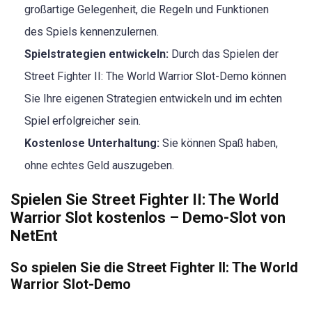
großartige Gelegenheit, die Regeln und Funktionen
des Spiels kennenzulernen.
Spielstrategien entwickeln:
Durch das Spielen der
Street Fighter II: The World Warrior Slot-Demo können
Sie Ihre eigenen Strategien entwickeln und im echten
Spiel erfolgreicher sein.
Kostenlose Unterhaltung:
Sie können Spaß haben,
ohne echtes Geld auszugeben.
Spielen Sie Street Fighter II: The World
Warrior Slot kostenlos – Demo-Slot von
NetEnt
So spielen Sie die Street Fighter II: The World
Warrior Slot-Demo