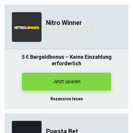
Nitro Winner
5 € Bargeldbonus – Keine Einzahlung
erforderlich
Jetzt spielen
Rezension lesen
Puesta Bet