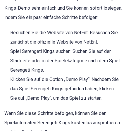
Kings-Demo sehr einfach und Sie können sofort loslegen,
indem Sie ein paar einfache Schritte befolgen:
Besuchen Sie die Website von NetEnt: Besuchen Sie
zunächst die offizielle Website von NetEnt.
Spiel Serengeti Kings suchen: Suchen Sie auf der
Startseite oder in der Spielekategorie nach dem Spiel
Serengeti Kings.
Klicken Sie auf die Option „Demo Play“: Nachdem Sie
das Spiel Serengeti Kings gefunden haben, klicken
Sie auf „Demo Play“, um das Spiel zu starten.
Wenn Sie diese Schritte befolgen, können Sie den
Spielautomaten Serengeti Kings kostenlos ausprobieren