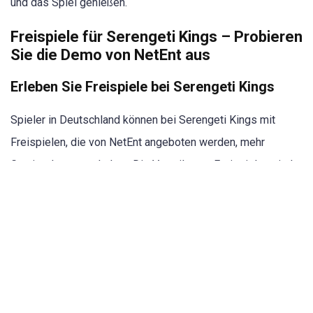
und das Spiel genießen.
Freispiele für Serengeti Kings – Probieren
Sie die Demo von NetEnt aus
Erleben Sie Freispiele bei Serengeti Kings
Spieler in Deutschland können bei Serengeti Kings mit
Freispielen, die von NetEnt angeboten werden, mehr
Gewinnchancen erhalten. Die Vorteile von Freispielen sind
wie folgt:
Mehr Spielzeit:
Mit Freispielen können Sie länger
spielen und Ihre Gewinnchancen erhöhen.
Zusätzliche Gewinnchancen:
Mit Freispielen
können Sie zusätzliche Gewinne und große Preise
gewinnen.