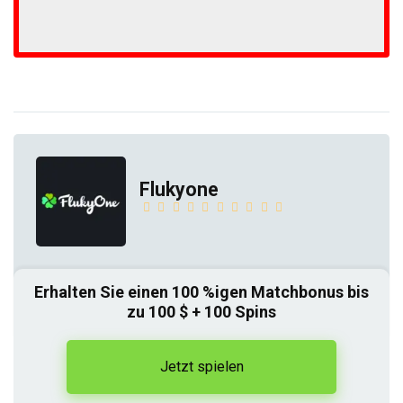
Flukyone
Erhalten Sie einen 100 %igen Matchbonus bis
zu 100 $ + 100 Spins
Jetzt spielen